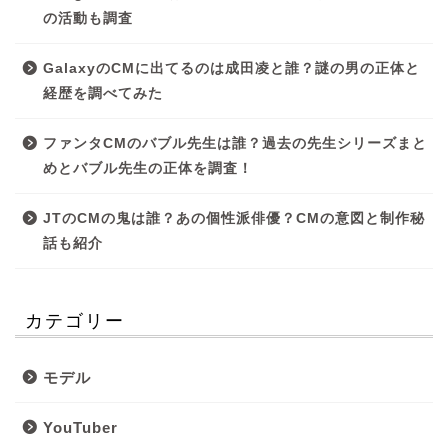
の活動も調査
GalaxyのCMに出てるのは成田凌と誰？謎の男の正体と
経歴を調べてみた
ファンタCMのバブル先生は誰？過去の先生シリーズまと
めとバブル先生の正体を調査！
JTのCMの鬼は誰？あの個性派俳優？CMの意図と制作秘
話も紹介
カテゴリー
モデル
YouTuber