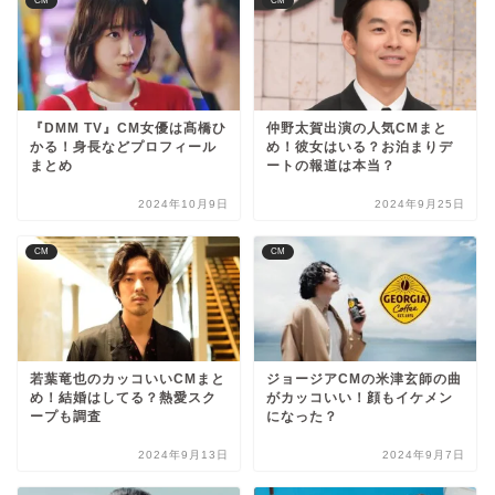
CM
CM
『DMM TV』CM女優は髙橋ひ
仲野太賀出演の人気CMまと
かる！身長などプロフィール
め！彼女はいる？お泊まりデ
まとめ
ートの報道は本当？
2024年10月9日
2024年9月25日
CM
CM
若葉竜也のカッコいいCMまと
ジョージアCMの米津玄師の曲
め！結婚はしてる？熱愛スク
がカッコいい！顔もイケメン
ープも調査
になった？
2024年9月13日
2024年9月7日