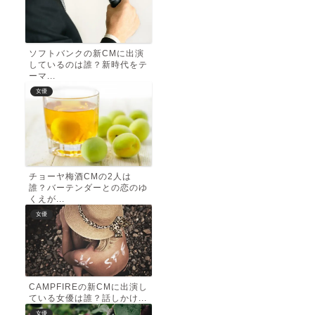
ソフトバンクの新CMに出演
しているのは誰？新時代をテ
ーマ...
女優
チョーヤ梅酒CMの2人は
誰？バーテンダーとの恋のゆ
くえが...
女優
CAMPFIREの新CMに出演し
ている女優は誰？話しかけ...
女優