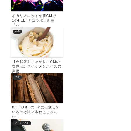
ポカリスエットが新CMで
10-FEETとコラボ！新曲
『ハ...
女優
【令和版】じゃがりこCMの
女優は誰？イケメンボイスの
声優...
子役
BOOKOFFのCMに出演して
いるのは誰？本ねぇじゃん
が...
アーティスト