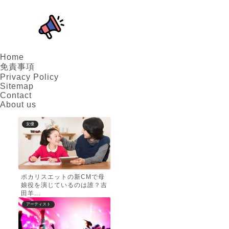
Home
免責事項
Privacy Policy
Sitemap
Contact
About us
女優
ポカリスエットの新CMで母
娘役を演じているのは誰？吉
田羊...
アーティスト