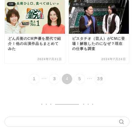
CM
お笑い芸人
どん兵衛のCM声優を歴代で紹
ピスタチオ（芸人）がCMに登
介！他の出演作品もまとめて
場！解散したのになぜ？現在
みた
の仕事も調査
2024年7月31日
2024年7月24日
...
...
1
3
4
5
39