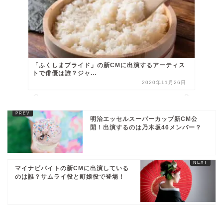
「ふくしまプライド」の新CMに出演するアーティス
トで俳優は誰？ジャ...
2020年11月26日
明治エッセルスーパーカップ新CM公
開！出演するのは乃木坂46メンバー？
マイナビバイトの新CMに出演している
のは誰？サムライ役と町娘役で登場！