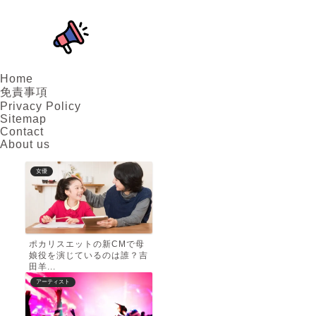
Home
免責事項
Privacy Policy
Sitemap
Contact
About us
女優
ポカリスエットの新CMで母
娘役を演じているのは誰？吉
田羊...
アーティスト