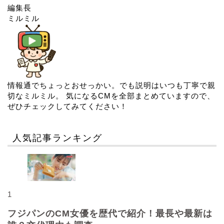
編集長
ミルミル
情報通でちょっとおせっかい。でも説明はいつも丁寧で親
切なミルミル。 気になるCMを全部まとめていますので、
ぜひチェックしてみてください！
人気記事ランキング
1
フジパンのCM女優を歴代で紹介！最長や最新は