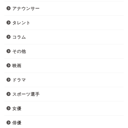
アナウンサー
タレント
コラム
その他
映画
ドラマ
スポーツ選手
女優
俳優