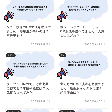
ソニー損保のCM女優を歴代で
ホットペッパービューティー
まとめ！好感度が高いのは？
CM女優を歴代でまとめ！人気
不祥事も？
なのはどれ？
2025年9月28日
2025年9月21日
CM
モデル
タップル CMの莉子は森七菜
宝くじのCM出演者を歴代でま
に似てる？年齢や経歴は？人
とめ！最新版キャストは誰？
気度も比べてみた
起用理由は？
2025年9月11日
2025年8月30日