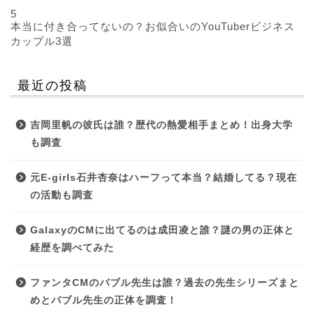
5
本当に付き合ってないの？お似合いのYouTuberビジネス
カップル3選
最近の投稿
吉岡里帆の彼氏は誰？歴代の熱愛相手まとめ！出身大学
も調査
元E-girls石井杏奈はハーフって本当？結婚してる？現在
の活動も調査
GalaxyのCMに出てるのは成田凌と誰？謎の男の正体と
経歴を調べてみた
ファンタCMのバブル先生は誰？過去の先生シリーズまと
めとバブル先生の正体を調査！