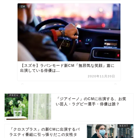
CM
【スズキ】ラパンモード新CM「無邪気な笑顔」篇に
出演している俳優は...
2020年11月20日
「ジアイーノ」のCMに出演する、お笑
い芸人・ラグビー選手・俳優は誰？
「クロスプラス」の新CMに出演するバ
ラエティ番組に引っ張りだこの女性タ