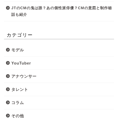
JTのCMの鬼は誰？あの個性派俳優？CMの意図と制作秘
話も紹介
カテゴリー
モデル
YouTuber
アナウンサー
タレント
コラム
その他