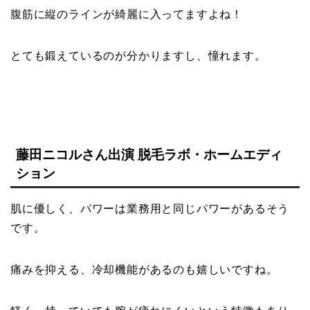
腹筋に縦のラインが綺麗に入ってますよね！
とても鍛えているのが分かりますし、憧れます。
藤田ニコルさん出演 脱毛ラボ・ホームエディ
ション
肌に優しく、パワーは業務用と同じパワーがあるそう
です。
痛みを抑える、冷却機能があるのも嬉しいですね。