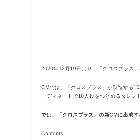
2020年12月19日より、「クロスプラ
CMでは、「クロスプラス」が製造する1
ーディネートで10人役をつとめるタレン
では、「クロスプラス」の新CMに出演す
Contents