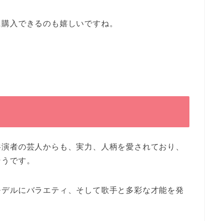
に購入できるのも嬉しいですね。
共演者の芸人からも、実力、人柄を愛されており、
そうです。
モデルにバラエティ、そして歌手と多彩な才能を発