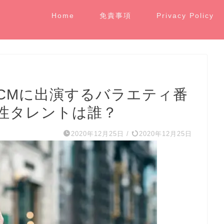
Home
免責事項
Privacy Policy
CMに出演するバラエティ番
性タレントは誰？
2020年12月25日
/
2020年12月25日