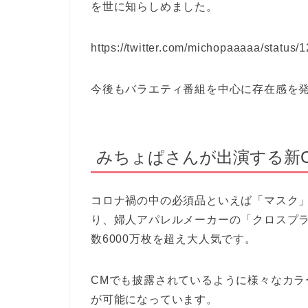
を世に知らしめました。
https://twitter.com/michopaaaaa/statu
今後もバラエティ番組を中心に存在感を
みちょぱさんが出演する新
コロナ禍の中の必須品といえば「マスク
り、婦人アパレルメーカーの「クロスプ
数6000万枚を超え大人気です。
CMでも披露されているように様々なカ
が可能になっています。