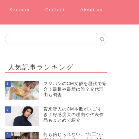
Sitemap
Contact
About us
人気記事ランキング
フジパンのCM女優を歴代で紹
1
介！最長や最新は誰？交代理
由も調査
賀来賢人のCM本数がスゴす
2
ぎ！好感度大の理由や代表作
品もまとめて紹介
何も信じられない…”加工”が
3