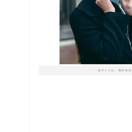
当サイトは、海外在住