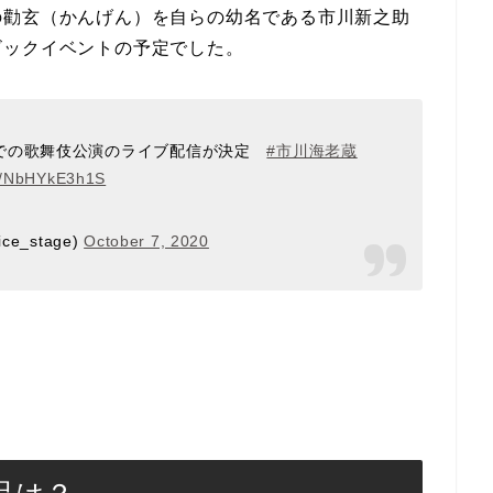
の勸玄（かんげん）を自らの幼名である市川新之助
ビックイベントの予定でした。
での歌舞伎公演のライブ配信が決定
#市川海老蔵
om/NbHYkE3h1S
e_stage)
October 7, 2020