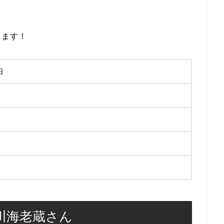
します！
日
川海老蔵さん