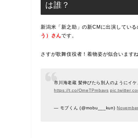
は誰？
新潟米「新之助」の新CMに出演している
う）さん
です。
さすが歌舞伎役者！着物姿が似合います
市川海老蔵 髪伸びたら別人のようにイ
https://t.co/OmeTPmbavs
pic.twitter.
— モブくん (@mobu___kun)
November