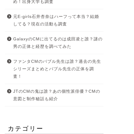
め！出身大学も調査
元E-girls石井杏奈はハーフって本当？結婚
してる？現在の活動も調査
GalaxyのCMに出てるのは成田凌と誰？謎の
男の正体と経歴を調べてみた
ファンタCMのバブル先生は誰？過去の先生
シリーズまとめとバブル先生の正体を調
査！
JTのCMの鬼は誰？あの個性派俳優？CMの
意図と制作秘話も紹介
カテゴリー