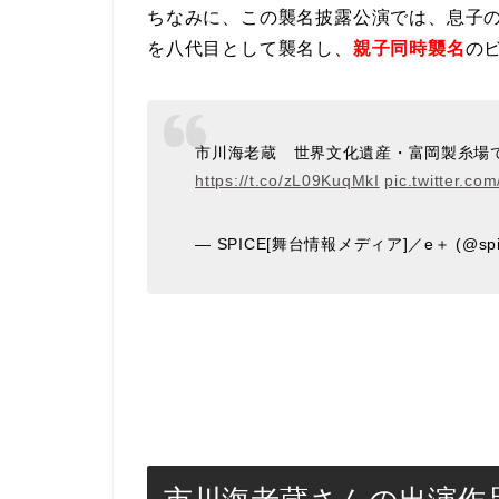
ちなみに、この襲名披露公演では、息子
を八代目として襲名し、
親子同時襲名
の
市川海老蔵 世界文化遺産・富岡製糸場
https://t.co/zL09KuqMkI
pic.twitter.c
— SPICE[舞台情報メディア]／e＋ (@spic