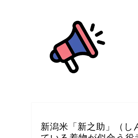
俳優
新潟米「新之助」（し
ている着物が似合う役