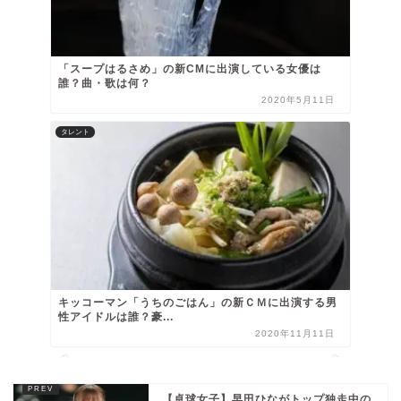
「スープはるさめ」の新CMに出演している女優は
誰？曲・歌は何？
2020年5月11日
タレント
キッコーマン「うちのごはん」の新ＣＭに出演する男
性アイドルは誰？豪...
2020年11月11日
【卓球女子】早田ひながトップ独走中の