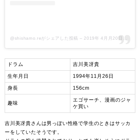
@shishamo.reがシェアした投稿
–
2019年 4月月20日午前6時21分PDT
ドラム
吉川美冴貴
生年月日
1994年11月26日
身長
156cm
エゴサーチ、漫画のジャ
趣味
ケ買い
吉川美冴貴さん
は男っぽい性格で学生のときはサッカ
ーをしていたそうです。