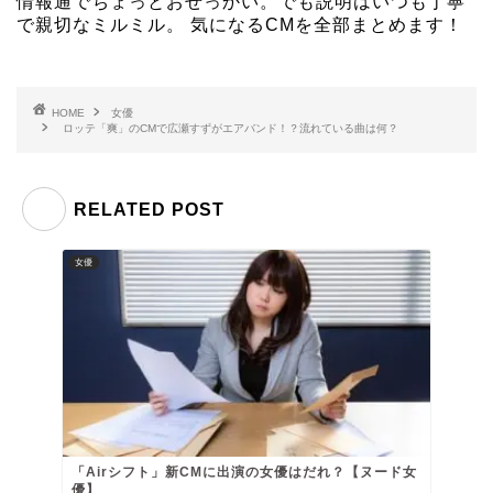
情報通でちょっとおせっかい。でも説明はいつも丁寧
で親切なミルミル。 気になるCMを全部まとめます！
HOME
女優
ロッテ「爽」のCMで広瀬すずがエアバンド！？流れている曲は何？
RELATED POST
女優
「Airシフト」新CMに出演の女優はだれ？【ヌード女
優】