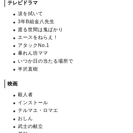
テレビドラマ
涙を拭いて
3年B組金八先生
渡る世間は鬼ばかり
エースをねらえ！
アタックNo.1
暴れん坊ママ
いつか日の当たる場所で
半沢直樹
映画
殺人者
インストール
テルマエ・ロマエ
おしん
武士の献立