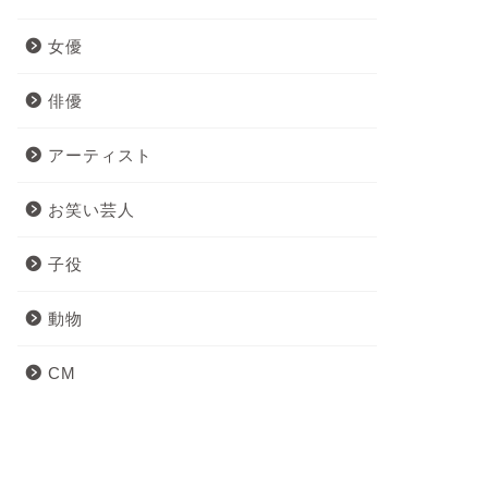
女優
俳優
アーティスト
お笑い芸人
子役
動物
CM