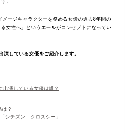
ます。
のイメージキャラクターを務める女優の過去8年間の
する女性へ」というエールがコンセプトになってい
出演している女優をご紹介します。
に出演している女優は誰？
品は？
M「シチズン クロスシー」