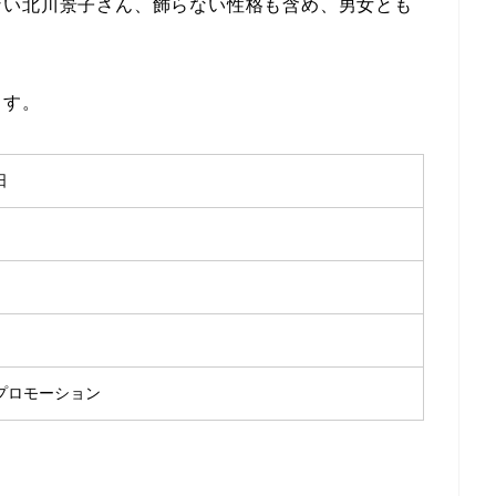
ない北川景子さん、飾らない性格も含め、男女とも
ます。
日
プロモーション