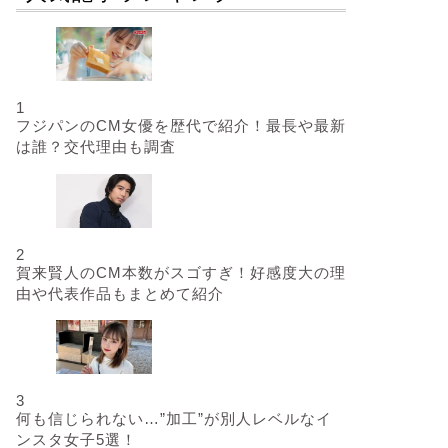
1
フジパンのCM女優を歴代で紹介！最長や最新
は誰？交代理由も調査
2
賀来賢人のCM本数がスゴすぎ！好感度大の理
由や代表作品もまとめて紹介
3
何も信じられない…”加工”が別人レベルなイ
ンスタ女子5選！