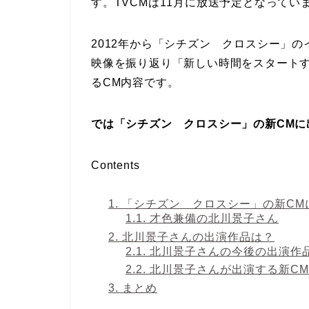
す。TVCMは11月に放送予定となってい
2012年から「シチズン クロスシー」
映像を振り返り「新しい時間をスタート
るCM内容です。
では「シチズン クロスシー」の新CMに
Contents
1.
「シチズン クロスシー」の新CM
1.1.
才色兼備の北川景子さん
2.
北川景子さんの出演作品は？
2.1.
北川景子さんの今後の出演作
2.2.
北川景子さんが出演する新C
3.
まとめ