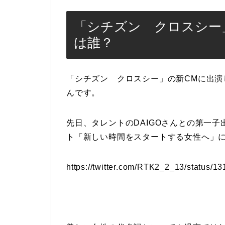
「シチズン クロスシー
は誰？
「シチズン クロスシー」の新CMに出
んです。
先日、タレントのDAIGOさんとの第一
ト「新しい時間をスタートする女性へ」
https://twitter.com/RTK2_2_13/status/