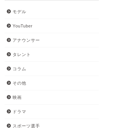
モデル
YouTuber
アナウンサー
タレント
コラム
その他
映画
ドラマ
スポーツ選手