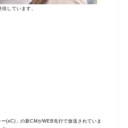
発信しています。
シー(xC)」の新CMがWEB先行で放送されていま