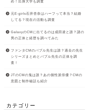
め！出身大学も調査
元E-girls石井杏奈はハーフって本当？結婚
してる？現在の活動も調査
GalaxyのCMに出てるのは成田凌と誰？謎の
男の正体と経歴を調べてみた
ファンタCMのバブル先生は誰？過去の先生
シリーズまとめとバブル先生の正体を調
査！
JTのCMの鬼は誰？あの個性派俳優？CMの
意図と制作秘話も紹介
カテゴリー