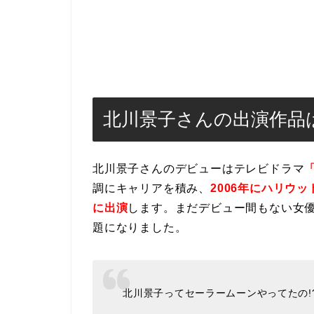
北川景子さんの出演作品
北川景子さんのデビューはテレビドラマ
調にキャリアを積み、
2006年にハリウッ
に出演
します。まだデビュー間もない女
題になりました。
北川景子ってセーラームーンやってたの!