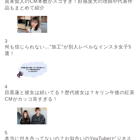
賀来賢人のCM本数がスゴすぎ！好感度大の理由や代表作
品もまとめて紹介
3
何も信じられない…”加工”が別人レベルなインスタ女子5
選！
4
目黒蓮と彼女は続いてる？歴代彼女は？キリン午後の紅茶
CMがカッコ良すぎる！
5
本当に付き合ってないの？お似合いのYouTuberビジネス