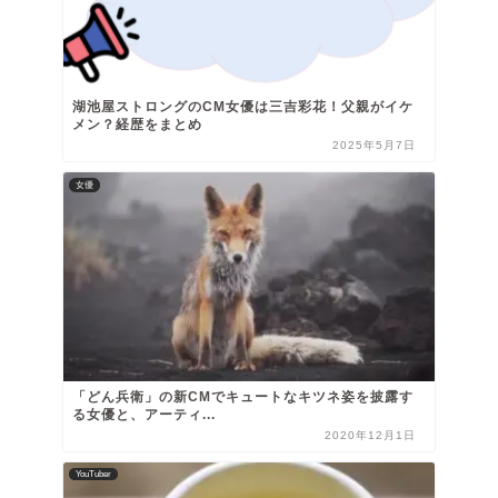
湖池屋ストロングのCM女優は三吉彩花！父親がイケ
メン？経歴をまとめ
2025年5月7日
女優
「どん兵衛」の新CMでキュートなキツネ姿を披露す
る女優と、アーティ...
2020年12月1日
YouTuber