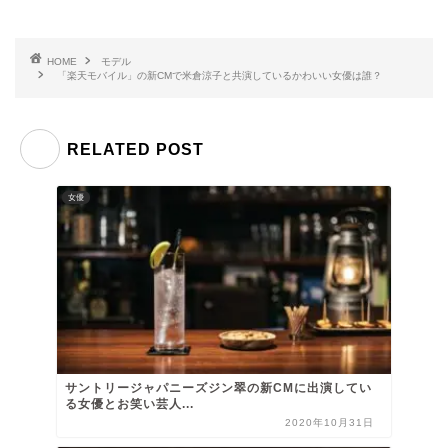
HOME
モデル
「楽天モバイル」の新CMで米倉涼子と共演しているかわいい女優は誰？
RELATED POST
女優
サントリージャパニーズジン翠の新CMに出演してい
る女優とお笑い芸人...
2020年10月31日