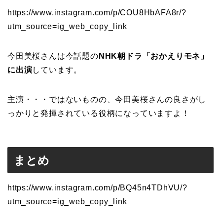
https://www.instagram.com/p/COU8HbAFA8r/?
utm_source=ig_web_copy_link
今田美桜さんは今話題の
NHK朝ドラ「おかえりモネ」
に出演
しています。
主演・・・ではないものの、今田美桜さんの良さがし
っかりと発揮されている役柄になっていますよ！
まとめ
https://www.instagram.com/p/BQ45n4TDhVU/?
utm_source=ig_web_copy_link