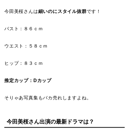
今田美桜さんは
細いのにスタイル抜群
です！
バスト：８６ｃｍ
ウエスト：５８ｃｍ
ヒップ：８３ｃｍ
推定カップ：Dカップ
そりゃあ写真集もバカ売れしますよね。
今田美桜さん出演の最新ドラマは？