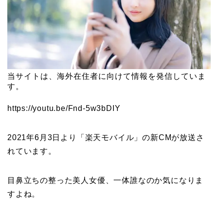
当サイトは、海外在住者に向けて情報を発信していま
す。
https://youtu.be/Fnd-5w3bDIY
2021年6月3日より「楽天モバイル」の新CMが放送さ
れています。
目鼻立ちの整った美人女優、一体誰なのか気になりま
すよね。