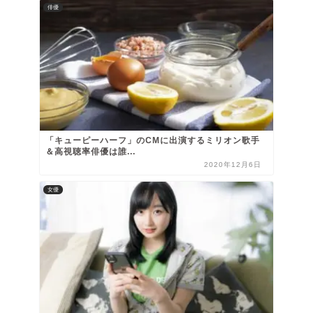
俳優
「キューピーハーフ」のCMに出演するミリオン歌手
＆高視聴率俳優は誰...
2020年12月6日
女優