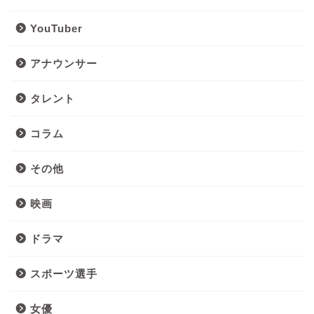
YouTuber
アナウンサー
タレント
コラム
その他
映画
ドラマ
スポーツ選手
女優