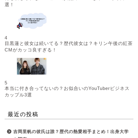
選！
4
目黒蓮と彼女は続いてる？歴代彼女は？キリン午後の紅茶
CMがカッコ良すぎる！
5
本当に付き合ってないの？お似合いのYouTuberビジネス
カップル3選
最近の投稿
吉岡里帆の彼氏は誰？歴代の熱愛相手まとめ！出身大学