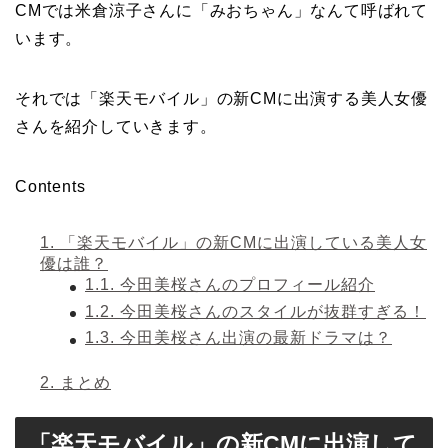
CMでは米倉涼子さんに「みおちゃん」なんて呼ばれて
います。
それでは「楽天モバイル」の新CMに出演する美人女優
さんを紹介していきます。
Contents
1.
「楽天モバイル」の新CMに出演している美人女
優は誰？
1.1.
今田美桜さんのプロフィール紹介
1.2.
今田美桜さんのスタイルが抜群すぎる！
1.3.
今田美桜さん出演の最新ドラマは？
2.
まとめ
「楽天モバイル」の新CMに出演して