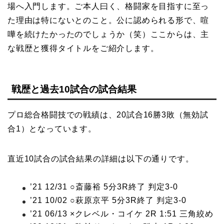
場へ入門します。ご本人曰く、格闘家を目指すに至っ
た理由は特にないとのこと。公に認められる形で、喧
嘩を続けたかったのでしょうか（笑）ここからは、主
な戦歴と獲得タイトルをご紹介します。
戦歴と過去10試合の試合結果
プロ総合格闘技での戦績は、20試合16勝3敗（無効試
合1）となっています。
直近10試合の試合結果の詳細は以下の通りです。
’21 12/31 ○斎藤裕 5分3R終了 判定3-0
’21 10/02 ○萩原京平 5分3R終了 判定3-0
’21 06/13 ×クレベル・コイケ 2R 1:51 三角絞め