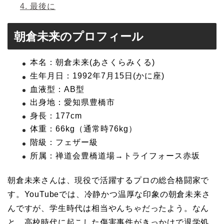
4.
最後に
朝倉未来のプロフィール
本名：朝倉未来(あさくらみくる)
生年月日：1992年7月15日(かに座)
血液型：AB型
出身地：愛知県豊橋市
身長：177cm
体重：66kg（通常時76kg）
階級：フェザー級
所属：禅道会豊橋道場→トライフォース赤坂
朝倉未来さんは、現役で活躍するプロの総合格闘家で
す。YouTubeでは、冷静かつ温厚な印象の朝倉未来さ
んですが、学生時代は相当やんちゃだったよう。なん
と、高校時代に起こした傷害事件がきっかけで退学処