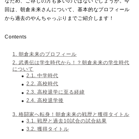
なため、ご存じの方も多いのではないでしょうか。今
回は、朝倉未来さんについて、基本的なプロフィール
から過去のやんちゃっぷりまでご紹介します！
Contents
1.
朝倉未来のプロフィール
2.
武勇伝は学生時代から！？朝倉未来の学生時代
について
2.1.
中学時代
2.2.
高校時代
2.3.
高校退学に至る経緯
2.4.
高校退学後
3.
格闘家へ転身！朝倉未来の戦歴と獲得タイトル
3.1.
戦歴と過去10試合の試合結果
3.2.
獲得タイトル