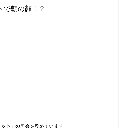
トで朝の顔！？
ィット」の司会
を務めています。