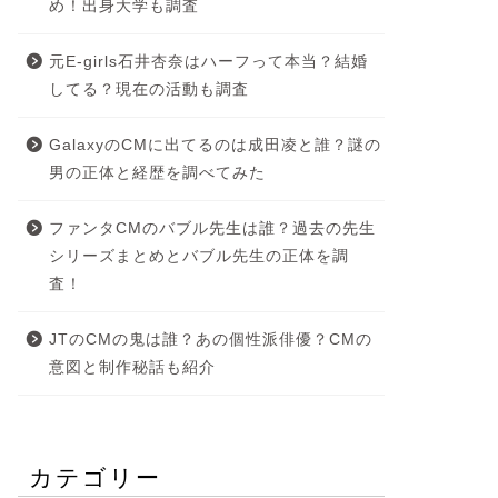
め！出身大学も調査
元E-girls石井杏奈はハーフって本当？結婚
してる？現在の活動も調査
GalaxyのCMに出てるのは成田凌と誰？謎の
男の正体と経歴を調べてみた
ファンタCMのバブル先生は誰？過去の先生
シリーズまとめとバブル先生の正体を調
査！
JTのCMの鬼は誰？あの個性派俳優？CMの
意図と制作秘話も紹介
カテゴリー