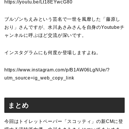
https://youtu.be/Lt18EYwcG80
ブルゾンちえみという芸名で一世を風靡した「藤原し
おり」さんですが、水川あさみさんを自身のYoutubeチ
ャンネルに呼ぶほど交流が深いです。
インスタグラムにも何度か登場しますよね。
https://www.instagram.com/p/B1AW06LgNUe/?
utm_source=ig_web_copy_link
まとめ
今回はトイレットペーパー「スコッティ」の新CMに登