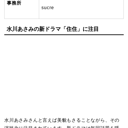
事務所
sucre
水川あさみの新ドラマ「住住」に注目
水川あさみさんと言えば美貌もさることながら、その