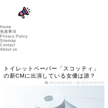
Home
免責事項
Privacy Policy
Sitemap
Contact
About us
女優
トイレットペーパー「スコッティ」
の新CMに出演している女優は誰？
2021年4月25日
/
2021年4月25日