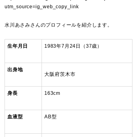
utm_source=ig_web_copy_link
水川あさみさんのプロフィールを紹介します。
生年月日
1983
年7月24日（37歳）
出身地
大阪府茨木市
身長
163cm
血液型
AB型