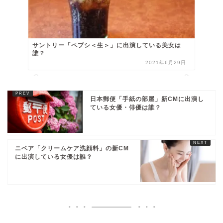
サントリー「ペプシ＜生＞」に出演している美女は
誰？
2021年6月29日
日本郵便「手紙の部屋」新CMに出演し
ている女優・俳優は誰？
ニベア「クリームケア洗顔料」の新CM
に出演している女優は誰？