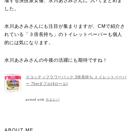
場する演技派女優、水川あさみさんについてまとめま
した。
水川あさみさんにも注目が集まりますが、CMで紹介さ
れている「３倍長持ち」のトイレットペーパーも個人
的には気になります。
水川あさみさんの今後の活躍にも期待ですね！
スコッティフラワーパック 3倍長持ち トイレットペーパ
ー 75mダブル(4ロール)
posted with
カエレバ
ABOUT ME