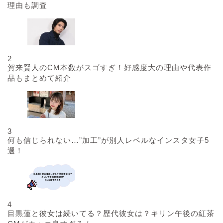
理由も調査
2
賀来賢人のCM本数がスゴすぎ！好感度大の理由や代表作
品もまとめて紹介
3
何も信じられない…”加工”が別人レベルなインスタ女子5
選！
4
目黒蓮と彼女は続いてる？歴代彼女は？キリン午後の紅茶