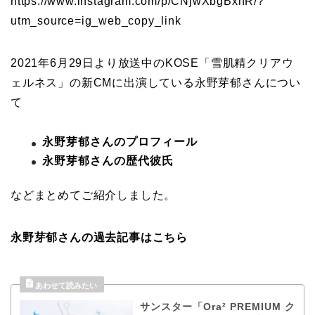
https://www.instagram.com/p/CNjwXbgBxhR/?
utm_source=ig_web_copy_link
2021年6月29日より放送中のKOSE「雪肌精クリアウ
ェルネス」の新CMに出演している永野芽郁さんについ
て
永野芽郁さんのプロフィール
永野芽郁さんの歴代彼氏
などまとめてご紹介しました。
永野芽郁さんの過去記事はこちら
サンスター「Ora² PREMIUM ク