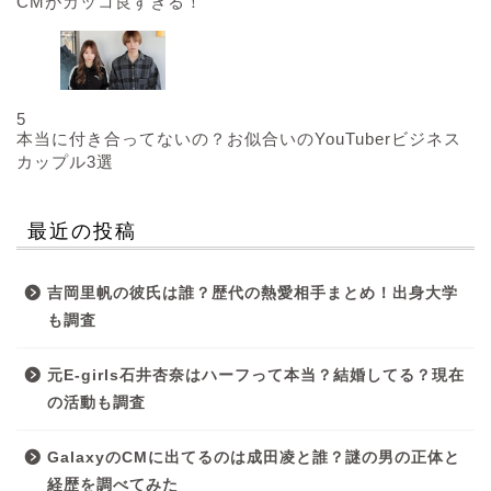
CMがカッコ良すぎる！
5
本当に付き合ってないの？お似合いのYouTuberビジネス
カップル3選
最近の投稿
吉岡里帆の彼氏は誰？歴代の熱愛相手まとめ！出身大学
も調査
元E-girls石井杏奈はハーフって本当？結婚してる？現在
の活動も調査
GalaxyのCMに出てるのは成田凌と誰？謎の男の正体と
経歴を調べてみた