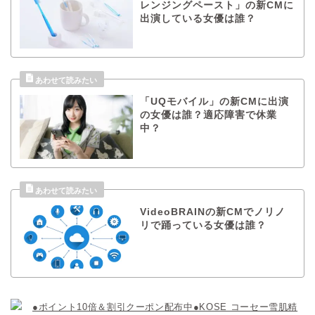
レンジングペースト」の新CMに
出演している女優は誰？
「UQモバイル」の新CMに出演
の女優は誰？適応障害で休業
中？
VideoBRAINの新CMでノリノ
リで踊っている女優は誰？
●ポイント10倍＆割引クーポン配布中●KOSE コーセー雪肌精