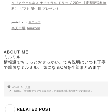
クリアウェルネス ナチュラル ドリップ 200ml【宅配便送料無
料】 ギフト 誕生日 プレゼント
posted with
カエレバ
楽天市場
Amazon
ABOUT ME
ミルミル
情報通でちょっとおせっかい。でも説明はいつも丁寧
で親切なミルミル。 気になるCMを全部まとめます！
HOME
女優
KOSE「雪肌精クリアウェルネス」の新CMに出演の激カワ女優は誰？
RELATED POST