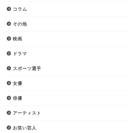
コラム
その他
映画
ドラマ
スポーツ選手
女優
俳優
アーティスト
お笑い芸人