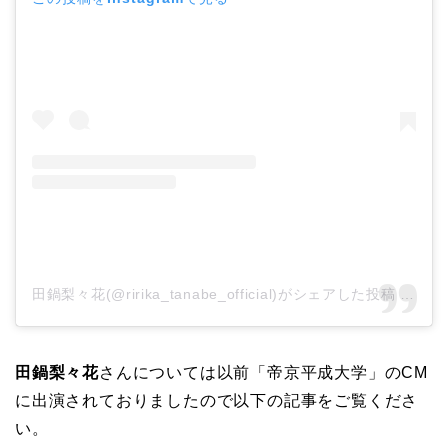
田鍋梨々花(@ririka_tanabe_official)がシェアした投稿
–
202
⽥鍋梨々花
さんについては以前「帝京平成大学」のCM
に出演されておりましたので以下の記事をご覧くださ
い。