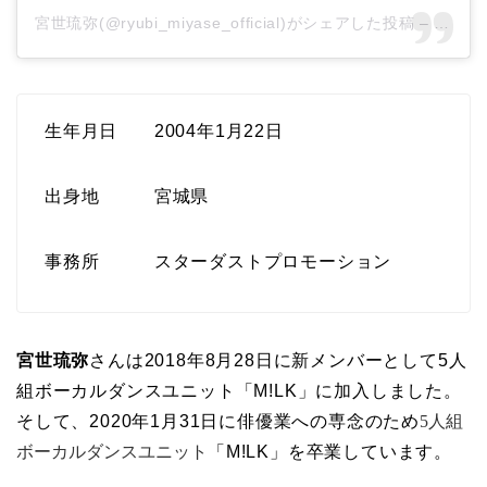
宮世琉弥(@ryubi_miyase_official)がシェアした投稿
–
2020
生年月日 2004年1月22日
出身地 宮城県
事務所 スターダストプロモーション
宮世琉弥
さんは2018年8月28日に新メンバーとして5人
組ボーカルダンスユニット「M!LK」に加入しました。
そして、2020年1月31日に俳優業への専念のため
5人組
ボーカルダンスユニット
「M!LK」を卒業しています。