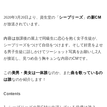
2020年3月20日より、資生堂の「
シーブリーズ
」
の新CM
が放送されています。
内容は
放課後の屋上で同級生に恋心を抱く女子生徒が、
シーブリーズをつけて自信をつけます。そして好意をよせ
る男子生徒に話しかけてツーショット写真をお願いし2人
が接近し、見つめ合う胸キュンな内容のCMです。
この
美男
・
美女
は一体誰
なのか、また
曲を歌っているの
は誰
なのか紹介します！
Contents