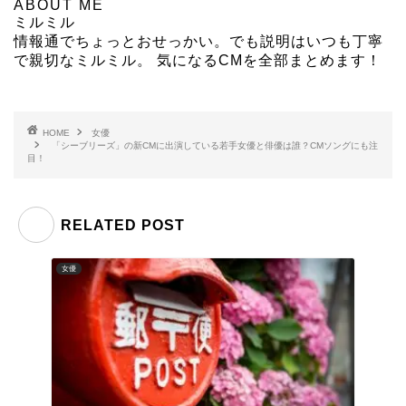
ABOUT ME
ミルミル
情報通でちょっとおせっかい。でも説明はいつも丁寧
で親切なミルミル。 気になるCMを全部まとめます！
HOME
女優
「シーブリーズ」の新CMに出演している若手女優と俳優は誰？CMソングにも注
目！
RELATED POST
女優