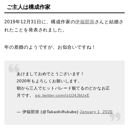
ご主人は構成作家
2019年12月31日に、構成作家の
伊福部崇
さんと結婚さ
れたことを発表されました。
年の差婚のようですが、お似合いですね！
あけましておめでとうございます！
2020年もよろしくお願いします。
朝から三人でヒットパレード観てるのどかなお正
月です。
pic.twitter.com/jzUJ4JbUxE
— 伊福部崇 (@TakashiIfukube)
January 1, 2020