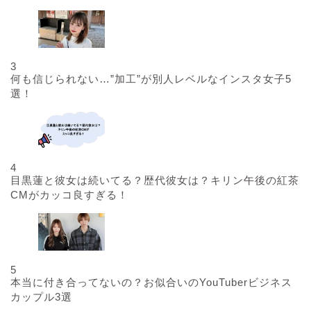
3
何も信じられない…”加工”が別人レベルなインスタ女子5
選！
4
目黒蓮と彼女は続いてる？歴代彼女は？キリン午後の紅茶
CMがカッコ良すぎる！
5
本当に付き合ってないの？お似合いのYouTuberビジネス
カップル3選