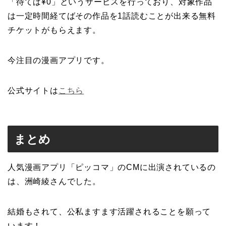
「待てば¥0」というサービスを行っており、対象作品
は一定時間経てばその作品を1話読むことが出来る無料
チケットがもらえます。
今注目の漫画アプリです。
公式サイトは
こちら
まとめ
人気漫画アプリ「ピッコマ」のCMに出演されているの
は、洲崎綾さんでした。
結婚もされて、公私ますます活躍されることを願って
います！