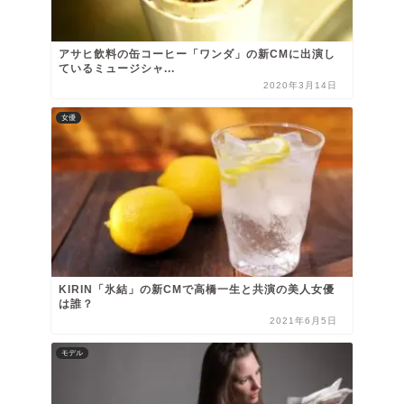
アサヒ飲料の缶コーヒー「ワンダ」の新CMに出演し
ているミュージシャ...
2020年3月14日
女優
KIRIN「氷結」の新CMで高橋一生と共演の美人女優
は誰？
2021年6月5日
モデル