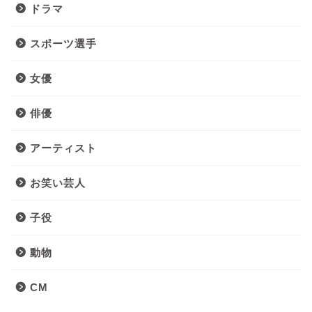
ドラマ
スポーツ選手
女優
俳優
アーティスト
お笑い芸人
子役
動物
CM