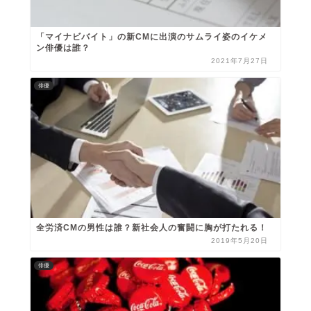
「マイナビバイト」の新CMに出演のサムライ姿のイケメ
ン俳優は誰？
2021年7月27日
俳優
全労済CMの男性は誰？新社会人の奮闘に胸が打たれる！
2019年5月20日
俳優