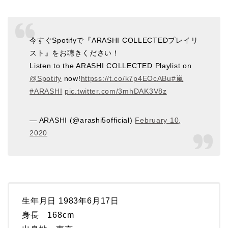
今すぐSpotifyで『ARASHI COLLECTEDプレイリ
スト』をお聴きください！
Listen to the ARASHI COLLECTED Playlist on
@Spotify
now!
httpss://t.co/k7p4EOcABu
#嵐
#ARASHI
pic.twitter.com/3mhDAK3V8z
— ARASHI (@arashi5official)
February 10,
2020
生年月日 1983年6月17日
身長 168cm