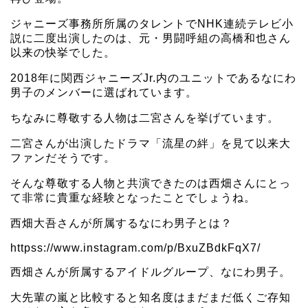
ジャニーズ事務所所属のタレントでNHK連続テレビ小
説に二度出演したのは、元・男闘呼組の高橋和也さん
以来の快挙でした。
2018年に関西ジャニーズJr.内のユニットであるなにわ
男子のメンバーに選ばれています。
ちなみに尊敬する人物は二宮さんを挙げています。
二宮さんが出演したドラマ「流星の絆」を見て以来大
ファンだそうです。
そんな尊敬する人物と共演できたのは西畑さんにとっ
て非常に貴重な経験となったことでしょうね。
西畑大吾さんが所属するなにわ男子とは？
httpss://www.instagram.com/p/BxuZBdkFqX7/
西畑さんが所属するアイドルグループ、なにわ男子。
大先輩の嵐と比較すると知名度はまだまだ低くご存知