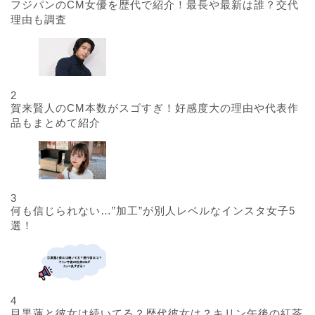
フジパンのCM女優を歴代で紹介！最長や最新は誰？交代
理由も調査
2
賀来賢人のCM本数がスゴすぎ！好感度大の理由や代表作
品もまとめて紹介
3
何も信じられない…”加工”が別人レベルなインスタ女子5
選！
4
目黒蓮と彼女は続いてる？歴代彼女は？キリン午後の紅茶