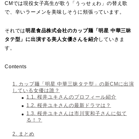
CMでは現役女子高生が歌う「うっせぇわ」の替え歌
で、辛いラーメンを美味しそうに頬張っています。
それでは
明星食品株式会社のカップ麺「明星 中華三昧
タテ型」に出演する美人女優さんを紹介
していきま
す。
Contents
1.
カップ麺「明星 中華三昧タテ型」の新CMに出演
している女優は誰？
1.1.
桜井ユキさんのプロフィール紹介
1.2.
桜井ユキさんの最新ドラマは？
1.3.
桜井ユキさんは市川実和子さんに似て
る！？
2.
まとめ