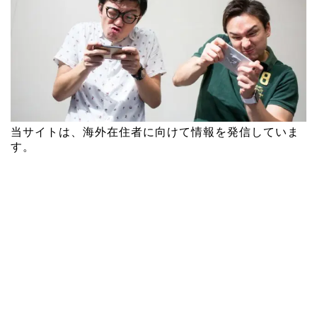
当サイトは、海外在住者に向けて情報を発信していま
す。