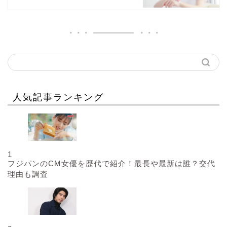
人気記事ランキング
1
フジパンのCM女優を歴代で紹介！最長や最新は誰？交代
理由も調査