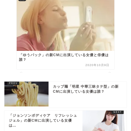
「ゆうパック」の新CMに出演している女優と俳優は
誰？
2020年10月9日
カップ麺「明星 中華三昧タテ型」の新
CMに出演している女優は誰？
「ジョンソンボディケア リフレッシュ
ジェル」の新CMに出演している女優
は...