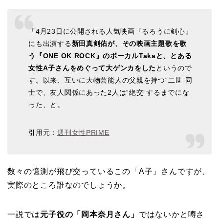
「4月23日に公開される人気映画『るろうに剣心』
にも出演する
新田真剣佑が、その映画主題歌を歌
う『ONE OK ROCK』のボーカルTakaと、とある
女性A子さんをめぐって大ゲンカをした
というので
す。以来、互いに大物芸能人の父親を持つ“二世”同
士で、友人関係にあった2人は“絶交”するまでにな
った、と。
引用元：
週刊女性PRIME
数々の憶測が飛び交っているこの「A子」さんですが、
実際のところ誰なのでしょうか。
一説では
元子役の「岡本奈月さん」
ではないかと噂さ