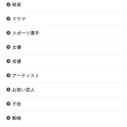
映画
ドラマ
スポーツ選手
女優
俳優
アーティスト
お笑い芸人
子役
動物