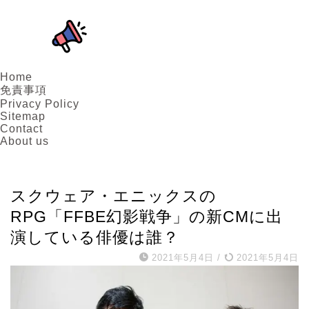
Home
免責事項
Privacy Policy
Sitemap
Contact
About us
俳優
スクウェア・エニックスの
RPG「FFBE幻影戦争」の新CMに出
演している俳優は誰？
2021年5月4日
/
2021年5月4日