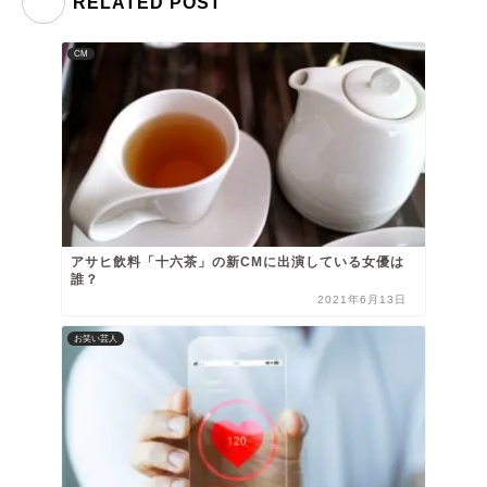
RELATED POST
CM
アサヒ飲料「十六茶」の新CMに出演している女優は
誰？
2021年6月13日
お笑い芸人