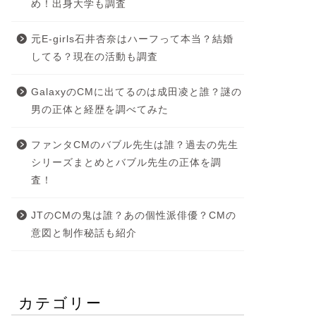
め！出身大学も調査
元E-girls石井杏奈はハーフって本当？結婚
してる？現在の活動も調査
GalaxyのCMに出てるのは成田凌と誰？謎の
男の正体と経歴を調べてみた
ファンタCMのバブル先生は誰？過去の先生
シリーズまとめとバブル先生の正体を調
査！
JTのCMの鬼は誰？あの個性派俳優？CMの
意図と制作秘話も紹介
カテゴリー