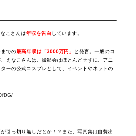
えなこさんは
年収を告白
しています。
今までの
最高年収は「3000万円」
と発言。一般のコ
が、えなこさんは、撮影会はほとんどせずに、アニ
クターの公式コスプレとして、イベントやネットの
DfDG/
頼が引っ切り無しだとか！？また、写真集は自費出