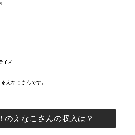
市
ライズ
誇るえなこさんです。
！のえなこさんの収入は？