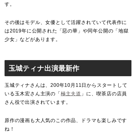
す。
その後はモデル、女優として活躍されていて代表作に
は2019年に公開された「惡の華」や同年公開の「地獄
少女」などがあります。
玉城ティナ出演最新作
玉城ティナさんは、200年10月11日からスタートして
いる玉木宏さん主演の「
極主夫道
」に、喫茶店の店員
さん役で出演されています。
原作の漫画も大人気のこの作品、ドラマも楽しみです
ね！