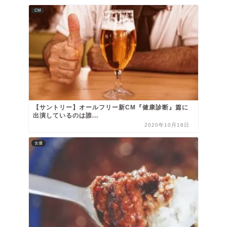
CM
【サントリー】オールフリー新CM『健康診断』篇に
出演しているのは誰...
2020年10月18日
女優