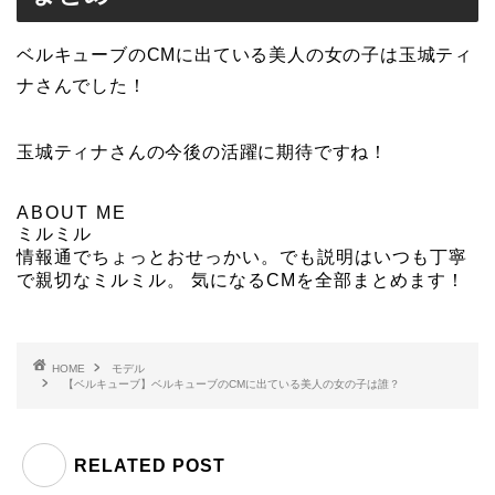
ベルキューブのCMに出ている美人の女の子は玉城ティ
ナさんでした！
玉城ティナさんの今後の活躍に期待ですね！
ABOUT ME
ミルミル
情報通でちょっとおせっかい。でも説明はいつも丁寧
で親切なミルミル。 気になるCMを全部まとめます！
HOME
モデル
【ベルキューブ】ベルキューブのCMに出ている美人の女の子は誰？
RELATED POST