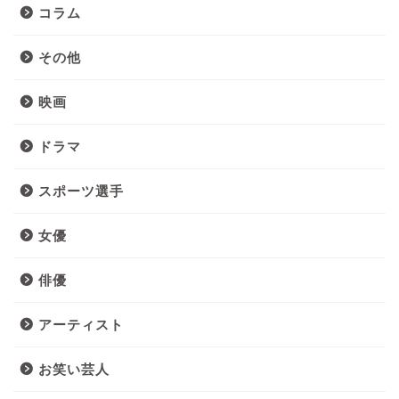
コラム
その他
映画
ドラマ
スポーツ選手
女優
俳優
アーティスト
お笑い芸人