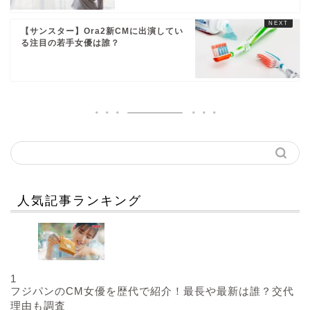
【サンスター】Ora2新CMに出演してい
る注目の若手女優は誰？
人気記事ランキング
1
フジパンのCM女優を歴代で紹介！最長や最新は誰？交代
理由も調査