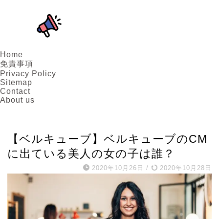
Home
免責事項
Privacy Policy
Sitemap
Contact
About us
モデル
【ベルキューブ】ベルキューブのCM
に出ている美人の女の子は誰？
2020年10月26日
/
2020年10月28日