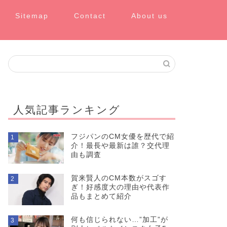
Sitemap
Contact
About us
人気記事ランキング
フジパンのCM女優を歴代で紹
1
介！最長や最新は誰？交代理
由も調査
賀来賢人のCM本数がスゴす
2
ぎ！好感度大の理由や代表作
品もまとめて紹介
何も信じられない…”加工”が
3