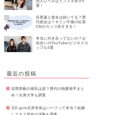
別人レベルなインスタ女子5
選！
目黒蓮と彼女は続いてる？歴
4
代彼女は？キリン午後の紅茶
CMがカッコ良すぎる！
本当に付き合ってないの？お
5
似合いのYouTuberビジネスカ
ップル3選
最近の投稿
吉岡里帆の彼氏は誰？歴代の熱愛相手まと
め！出身大学も調査
元E-girls石井杏奈はハーフって本当？結婚
してる？現在の活動も調査