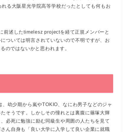
われる大阪星光学院高等学校だったとしても何もお
したtimelesz projectを経て正規メンバーと
かについては明言されていないので不明ですが、お
いるのではないかと思われます。
は、幼少期から嵐やTOKIO、なにわ男子などのジャ
いたそうです。しかしその憧れとは裏腹に篠塚大輝
し、必死に勉強に励む同級生や周囲の人たちを見て
輝さん自身も「良い大学に入学して良い企業に就職