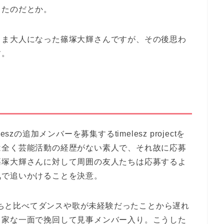
ったのだとか。
まま大人になった篠塚大輝さんですが、その後思わ
す。
zの追加メンバーを募集するtimelesz projectを
は全く芸能活動の経歴がない素人で、それ故に応募
篠塚大輝さんに対して周囲の友人たちは応募するよ
気で追いかけることを決意。
メンバーたちと比べてダンスや歌が未経験だったことから遅れ
力家な一面で挽回して見事メンバー入り。こうした