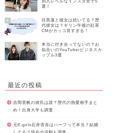
別人レベルなインスタ女子5
選！
目黒蓮と彼女は続いてる？歴
4
代彼女は？キリン午後の紅茶
CMがカッコ良すぎる！
本当に付き合ってないの？お
5
似合いのYouTuberビジネスカ
ップル3選
最近の投稿
吉岡里帆の彼氏は誰？歴代の熱愛相手まと
め！出身大学も調査
元E-girls石井杏奈はハーフって本当？結婚
してる？現在の活動も調査