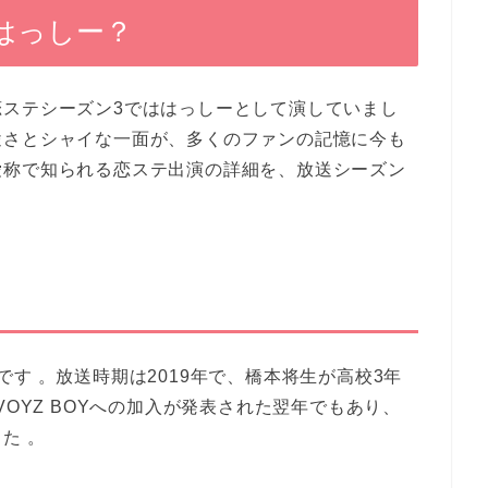
はっしー？
ステシーズン3でははっしーとして演していまし
途さとシャイな一面が、多くのファンの記憶に今も
愛称で知られる恋ステ出演の詳細を、放送シーズン
す 。放送時期は2019年で、橋本将生が高校3年
VOYZ BOYへの加入が発表された翌年でもあり、
た 。