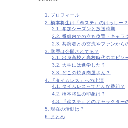
1.
プロフィール
2.
橋本将生は『恋ステ』のはっしー
2.1.
参加シーズンと放送時期
2.2.
番組内での立ち位置・キャラ
2.3.
共演者との交流やファンから
3.
学歴は公開されてる？
3.1.
出身高校と高校時代のエピソ
3.2.
大学には進学した？
3.3.
どこの焼き肉屋さん？
4.
『タイムレス』への出演
4.1.
タイムレスってどんな番組？
4.2.
橋本将生の印象は？
4.3.
『恋ステ』とのキャラクター
5.
現在の活動は？
6.
まとめ