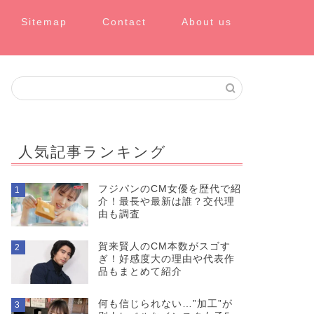
Sitemap
Contact
About us
人気記事ランキング
フジパンのCM女優を歴代で紹
1
介！最長や最新は誰？交代理
由も調査
賀来賢人のCM本数がスゴす
2
ぎ！好感度大の理由や代表作
品もまとめて紹介
何も信じられない…”加工”が
3