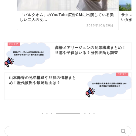
「バルクオム」のYouTube広告CMに出演している美
サクマ
しい二人の女...
い女優
2020年10月26日
高橋メアリージュンの兄弟構成まとめ！
旦那や子供はいる？歴代彼氏も調査
山本舞香の兄弟構成や旦那の情報まと
め！歴代彼氏や破局理由は？