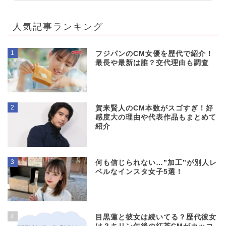
人気記事ランキング
1
フジパンのCM女優を歴代で紹介！
最長や最新は誰？交代理由も調査
2
賀来賢人のCM本数がスゴすぎ！好
感度大の理由や代表作品もまとめて
紹介
3
何も信じられない…”加工”が別人レ
ベルなインスタ女子5選！
4
目黒蓮と彼女は続いてる？歴代彼女