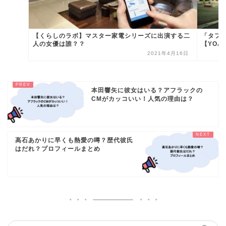
【くらしのラボ】マスター家電シリーズに出演する二
「タフト
人の女優は誰？？
【YOAS
2021年4月16日
本田響矢に彼女はいる？アフラックの
CMがカッコいい！人気の理由は？
高石あかりに早くも熱愛の噂？歴代彼氏
はだれ？プロフィールまとめ