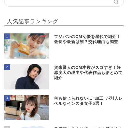
人気記事ランキング
1
フジパンのCM女優を歴代で紹介！
最長や最新は誰？交代理由も調査
2
賀来賢人のCM本数がスゴすぎ！好
感度大の理由や代表作品もまとめて
紹介
3
何も信じられない…”加工”が別人レ
ベルなインスタ女子5選！