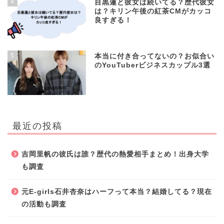
4
目黒蓮と彼女は続いてる？歴代彼女
は？キリン午後の紅茶CMがカッコ
良すぎる！
5
本当に付き合ってないの？お似合い
のYouTuberビジネスカップル3選
最近の投稿
吉岡里帆の彼氏は誰？歴代の熱愛相手まとめ！出身大学
も調査
元E-girls石井杏奈はハーフって本当？結婚してる？現在
の活動も調査