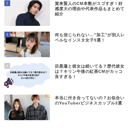
2
賀来賢人のCM本数がスゴすぎ！好
感度大の理由や代表作品もまとめて
紹介
3
何も信じられない…”加工”が別人レ
ベルなインスタ女子5選！
4
目黒蓮と彼女は続いてる？歴代彼女
は？キリン午後の紅茶CMがカッコ
良すぎる！
5
本当に付き合ってないの？お似合い
のYouTuberビジネスカップル3選