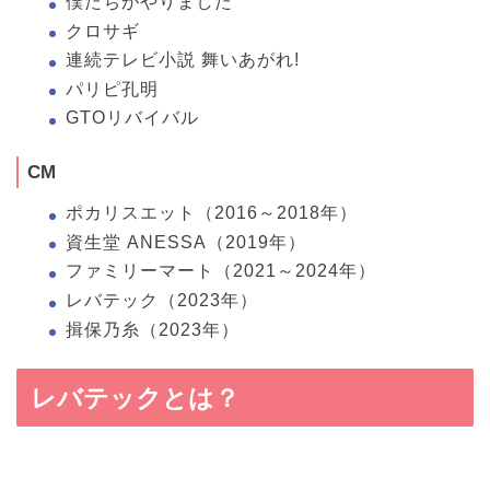
僕たちがやりました
クロサギ
連続テレビ小説 舞いあがれ!
パリピ孔明
GTOリバイバル
CM
ポカリスエット（2016～2018年）
資生堂 ANESSA（2019年）
ファミリーマート（2021～2024年）
レバテック（2023年）
揖保乃糸（2023年）
レバテックとは？