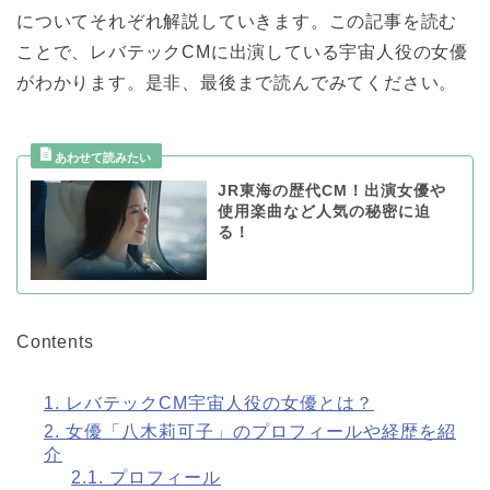
についてそれぞれ解説していきます。この記事を読む
ことで、レバテックCMに出演している宇宙人役の女優
がわかります。是非、最後まで読んでみてください。
JR東海の歴代CM！出演女優や
使用楽曲など人気の秘密に迫
る！
Contents
1.
レバテックCM宇宙人役の女優とは？
2.
女優「八木莉可子」のプロフィールや経歴を紹
介
2.1.
プロフィール