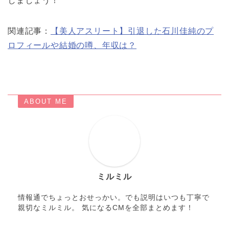
しましょう！
関連記事：
【美人アスリート】引退した石川佳純のプ
ロフィールや結婚の噂、年収は？
ABOUT ME
ミルミル
情報通でちょっとおせっかい。でも説明はいつも丁寧で
親切なミルミル。 気になるCMを全部まとめます！