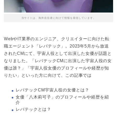
当サイトは、海外在住者に向けて情報を発信しています。
WebやIT業界のエンジニア、クリエイターに向けた転
職エージェント「レバテック」。2023年5月から放送
されたCMにて、宇宙人役として出演した女優が話題と
なりました。「レバテックCMに出演した宇宙人役の女
優は誰？」「宇宙人役女優のプロフィールや経歴が知
りたい」といった方に向けて、この記事では
レバテックCM宇宙人役の女優とは？
女優「八木莉可子」のプロフィールや経歴を紹
介
レバテックとは？