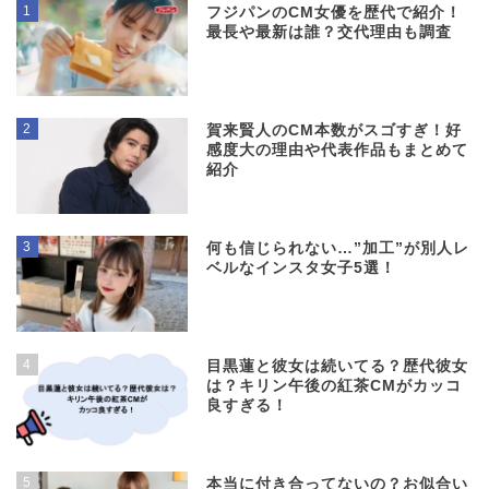
1
フジパンのCM女優を歴代で紹介！
最長や最新は誰？交代理由も調査
2
賀来賢人のCM本数がスゴすぎ！好
感度大の理由や代表作品もまとめて
紹介
3
何も信じられない…”加工”が別人レ
ベルなインスタ女子5選！
4
目黒蓮と彼女は続いてる？歴代彼女
は？キリン午後の紅茶CMがカッコ
良すぎる！
5
本当に付き合ってないの？お似合い