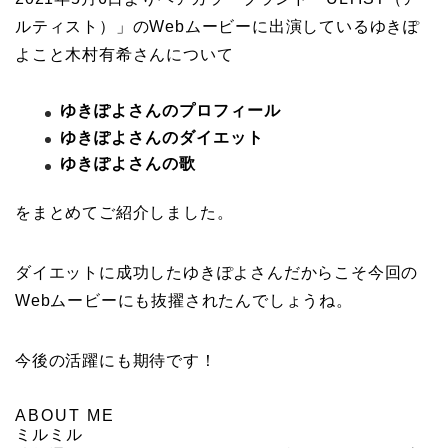
ルティスト）」のWebムービーに出演しているゆきぽ
よこと木村有希さんについて
ゆきぽよさんのプロフィール
ゆきぽよさんのダイエット
ゆきぽよさんの歌
をまとめてご紹介しました。
ダイエットに成功したゆきぽよさんだからこそ今回の
Webムービーにも抜擢されたんでしょうね。
今後の活躍にも期待です！
ABOUT ME
ミルミル