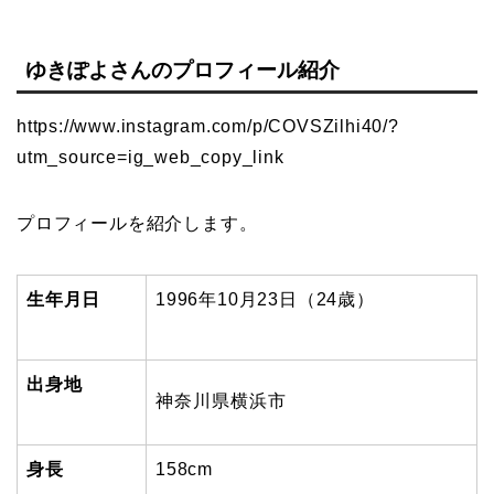
ゆきぽよさんのプロフィール紹介
https://www.instagram.com/p/COVSZilhi40/?
utm_source=ig_web_copy_link
プロフィールを紹介します。
生年月日
1996
年10月23日（24歳）
出身地
神奈川県横浜市
身長
158cm