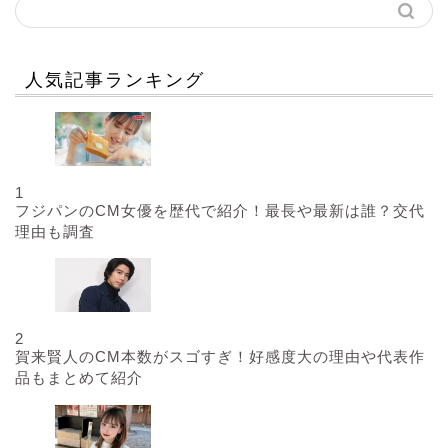
人気記事ランキング
1
フジパンのCM女優を歴代で紹介！最長や最新は誰？交代
理由も調査
2
賀来賢人のCM本数がスゴすぎ！好感度大の理由や代表作
品もまとめて紹介