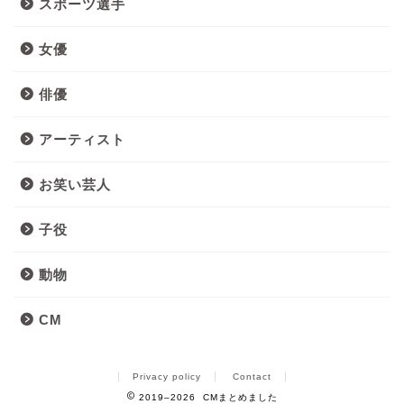
スポーツ選手
女優
俳優
アーティスト
お笑い芸人
子役
動物
CM
Privacy policy
Contact
2019–2026 CMまとめました