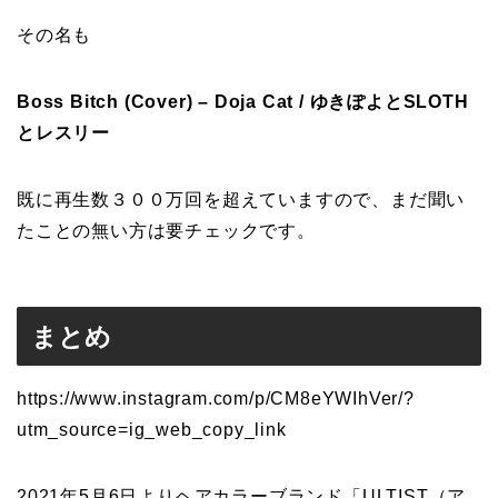
その名も
Boss Bitch (Cover) – Doja Cat / ゆきぽよとSLOTH
とレスリー
既に再生数３００万回を超えていますので、まだ聞い
たことの無い方は要チェックです。
まとめ
https://www.instagram.com/p/CM8eYWIhVer/?
utm_source=ig_web_copy_link
2021年5月6日よりヘアカラーブランド「ULTIST（ア