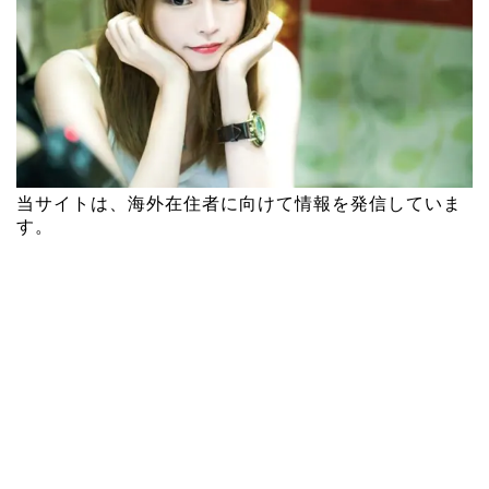
当サイトは、海外在住者に向けて情報を発信していま
す。