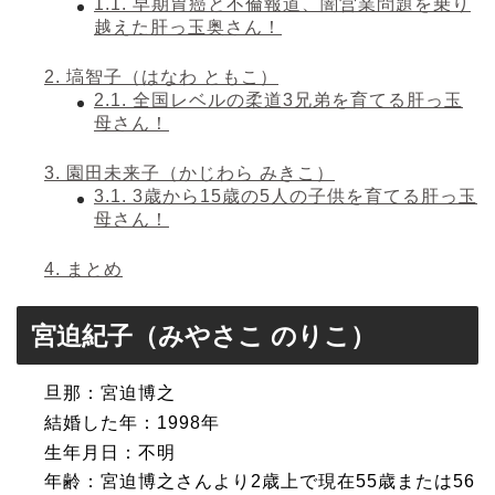
1.1.
早期胃癌と不倫報道、闇営業問題を乗り
越えた肝っ玉奥さん！
2.
塙智子（はなわ ともこ）
2.1.
全国レベルの柔道3兄弟を育てる肝っ玉
母さん！
3.
園田未来子（かじわら みきこ）
3.1.
3歳から15歳の5人の子供を育てる肝っ玉
母さん！
4.
まとめ
宮迫紀子（みやさこ のりこ）
旦那：宮迫博之
結婚した年：1998年
生年月日：不明
年齢：宮迫博之さんより2歳上で現在55歳または56