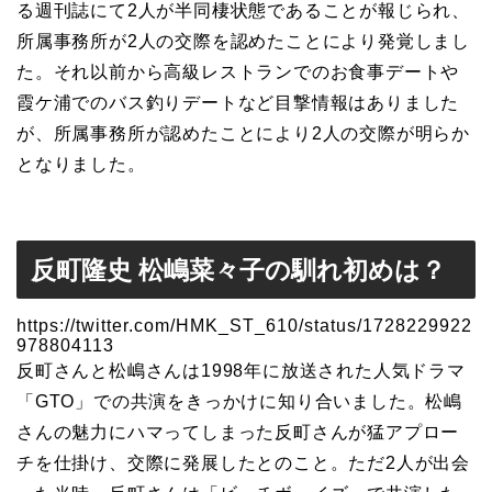
る週刊誌にて2人が半同棲状態であることが報じられ、
所属事務所が2人の交際を認めたことにより発覚しまし
た。それ以前から高級レストランでのお食事デートや
霞ケ浦でのバス釣りデートなど目撃情報はありました
が、所属事務所が認めたことにより2人の交際が明らか
となりました。
反町隆史 松嶋菜々子の馴れ初めは？
https://twitter.com/HMK_ST_610/status/1728229922
978804113
反町さんと松嶋さんは1998年に放送された人気ドラマ
「GTO」での共演をきっかけに知り合いました。松嶋
さんの魅力にハマってしまった反町さんが猛アプロー
チを仕掛け、交際に発展したとのこと。ただ2人が出会