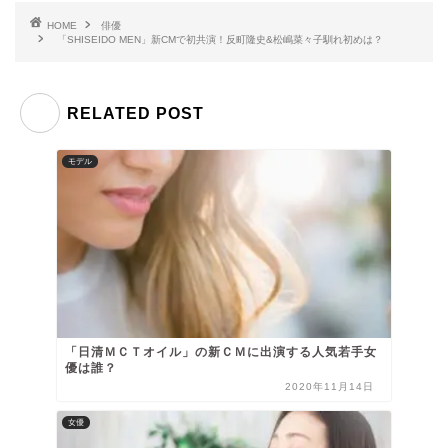
HOME
俳優
「SHISEIDO MEN」新CMで初共演！反町隆史&松嶋菜々子馴れ初めは？
RELATED POST
モデル
「日清ＭＣＴオイル」の新ＣＭに出演する人気若手女
優は誰？
2020年11月14日
女優