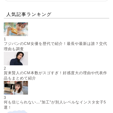
人気記事ランキング
1
フジパンのCM女優を歴代で紹介！最長や最新は誰？交代
理由も調査
2
賀来賢人のCM本数がスゴすぎ！好感度大の理由や代表作
品もまとめて紹介
3
何も信じられない…”加工”が別人レベルなインスタ女子5
選！