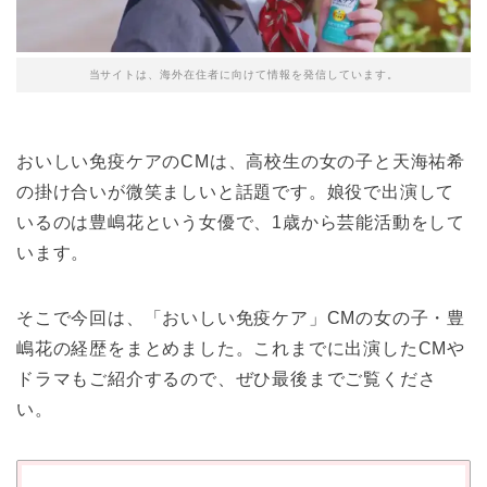
当サイトは、海外在住者に向けて情報を発信しています。
おいしい免疫ケアのCMは、高校生の女の子と天海祐希
の掛け合いが微笑ましいと話題です。娘役で出演して
いるのは豊嶋花という女優で、1歳から芸能活動をして
います。
そこで今回は、「おいしい免疫ケア」CMの女の子・豊
嶋花の経歴をまとめました。これまでに出演したCMや
ドラマもご紹介するので、ぜひ最後までご覧くださ
い。