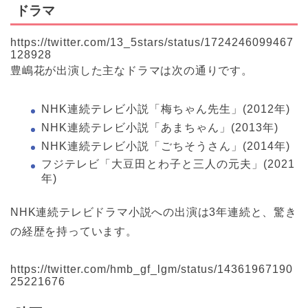
ドラマ
https://twitter.com/13_5stars/status/1724246099467
128928
豊嶋花が出演した主なドラマは次の通りです。
NHK連続テレビ小説「梅ちゃん先生」(2012年)
NHK連続テレビ小説「あまちゃん」(2013年)
NHK連続テレビ小説「ごちそうさん」(2014年)
フジテレビ「大豆田とわ子と三人の元夫」(2021
年)
NHK連続テレビドラマ小説への出演は3年連続と、驚き
の経歴を持っています。
https://twitter.com/hmb_gf_lgm/status/14361967190
25221676