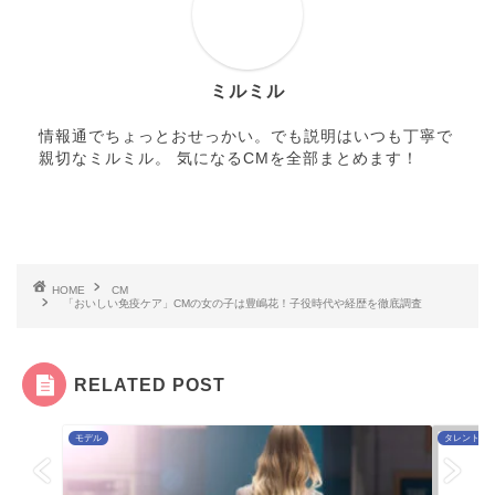
ミルミル
情報通でちょっとおせっかい。でも説明はいつも丁寧で
親切なミルミル。 気になるCMを全部まとめます！
HOME
CM
「おいしい免疫ケア」CMの女の子は豊嶋花！子役時代や経歴を徹底調査
RELATED POST
モデル
タレント