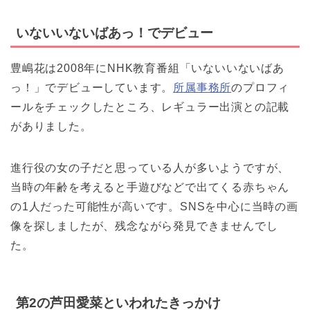
いないいないばあっ！でデビュー
豊嶋花は2008年にNHK教育番組「いないいないばあ
っ！」でデビューしています。
所属事務所
のプロフィ
ールをチェックしたところ、レギュラー出演との記載
がありました。
進行役の女の子だと思っている人が多いようですが、
当時の年齢を考えると手遊びなどで出てくる赤ちゃん
の1人だった可能性が高いです。SNSを中心に当時の画
像を探しましたが、残念ながら発見できませんでし
た。
第2の芦田愛菜といわれたきっかけ