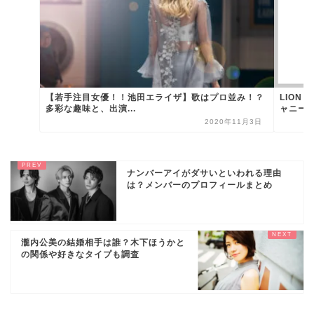
【若手注目女優！！池田エライザ】歌はプロ並み！？
LION
多彩な趣味と、出演...
ャニーズ
2020年11月3日
ナンバーアイがダサいといわれる理由
は？メンバーのプロフィールまとめ
瀧内公美の結婚相手は誰？木下ほうかと
の関係や好きなタイプも調査