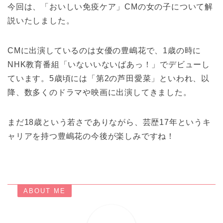
今回は、「おいしい免疫ケア」CMの女の子について解
説いたしました。
CMに出演しているのは女優の豊嶋花で、1歳の時に
NHK教育番組「いないいないばあっ！」でデビューし
ています。5歳頃には「第2の芦田愛菜」といわれ、以
降、数多くのドラマや映画に出演してきました。
まだ18歳という若さでありながら、芸歴17年というキ
ャリアを持つ豊嶋花の今後が楽しみですね！
ABOUT ME