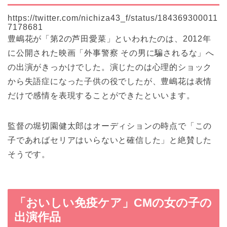
https://twitter.com/nichiza43_f/status/184369300011
7178681
豊嶋花が「第2の芦田愛菜」といわれたのは、2012年
に公開された映画「外事警察 その男に騙されるな」へ
の出演がきっかけでした。演じたのは心理的ショック
から失語症になった子供の役でしたが、豊嶋花は表情
だけで感情を表現することができたといいます。
監督の堀切園健太郎はオーディションの時点で「この
子であればセリアはいらないと確信した」と絶賛した
そうです。
「おいしい免疫ケア」CMの女の子の
出演作品