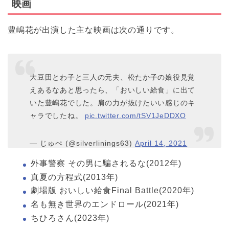
映画
豊嶋花が出演した主な映画は次の通りです。
大豆田とわ子と三人の元夫、松たか子の娘役見覚
えあるなあと思ったら、「おいしい給食」に出て
いた豊嶋花でした。肩の力が抜けたいい感じのキ
ャラでしたね。
pic.twitter.com/tSV1JeDDXO
— じゅぺ (@silverlinings63)
April 14, 2021
外事警察 その男に騙されるな(2012年)
真夏の方程式(2013年)
劇場版 おいしい給食Final Battle(2020年)
名も無き世界のエンドロール(2021年)
ちひろさん(2023年)