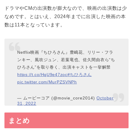
ドラマやCMの出演数が膨大なので、映画の出演数は少
なめです。とはいえ、2024年までに出演した映画の本
数は11本となっています。
Netflix映画『ちひろさん』豊嶋花、リリー・フラ
ンキー、風吹ジュン、若葉竜也、佐久間由衣ら“ち
ひろさん”を取り巻く、出演キャストを一挙解禁
https://t.co/HqU9e47zoc
#ちひろさん
pic.twitter.com/MurPZSVNPh
— ムービーコア (@movie_core2014)
October
31, 2022
まとめ