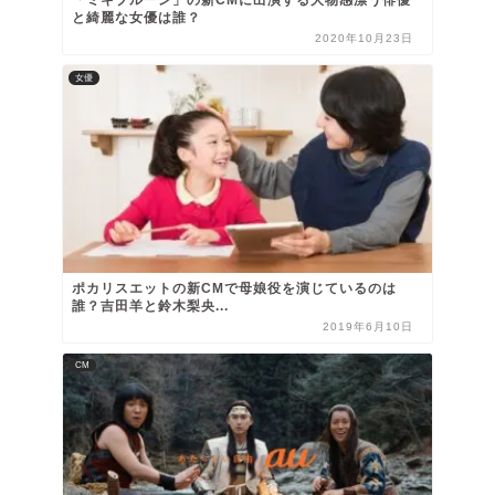
「ミキプルーン」の新CMに出演する大物感漂う俳優
と綺麗な女優は誰？
2020年10月23日
女優
ポカリスエットの新CMで母娘役を演じているのは
誰？吉田羊と鈴木梨央...
2019年6月10日
CM