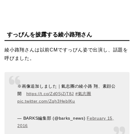
すっぴんを披露する綾小路翔さん
綾小路翔さんは以前CMですっぴん姿で出演し、話題を
呼びました。
※画像追加しました｜氣志團の綾小路 翔、素顔公
開
https://t.co/Zd0SjZjT8J
#氣志團
pic.twitter.com/Zqh3HebIKu
— BARKS編集部 (@barks_news)
February 15,
2016