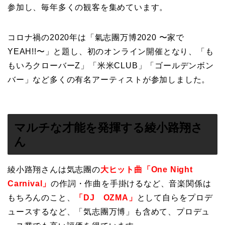
参加し、毎年多くの観客を集めています。
コロナ禍の2020年は「氣志團万博2020 〜家で
YEAH!!〜」と題し、初のオンライン開催となり、「も
もいろクローバーZ」「米米CLUB」「ゴールデンボン
バー」など多くの有名アーティストが参加しました。
マルチな才能を発揮する綾小路翔さ
ん
綾小路翔さんは気志團の
大ヒット曲「One Night
Carnival」
の作詞・作曲を手掛けるなど、音楽関係は
もちろんのこと、
「DJ OZMA」
として自らをプロデ
ュースするなど、「気志團万博」も含めて、プロデュ