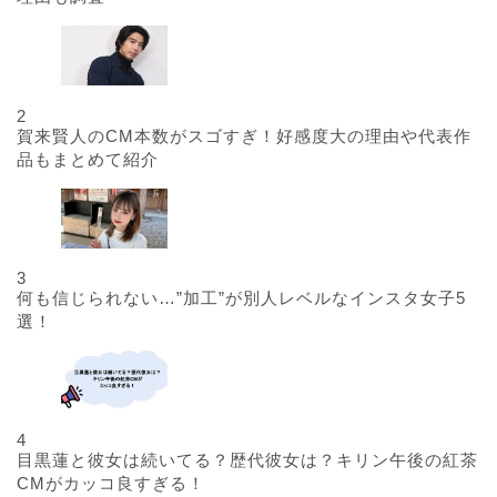
2
賀来賢人のCM本数がスゴすぎ！好感度大の理由や代表作
品もまとめて紹介
3
何も信じられない…”加工”が別人レベルなインスタ女子5
選！
4
目黒蓮と彼女は続いてる？歴代彼女は？キリン午後の紅茶
CMがカッコ良すぎる！