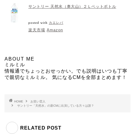
サントリー 天然水（奥大山）２Ｌペットボトル
posted with
カエレバ
楽天市場
Amazon
ABOUT ME
ミルミル
情報通でちょっとおせっかい。でも説明はいつも丁寧
で親切なミルミル。 気になるCMを全部まとめます！
HOME
お笑い芸人
サントリー「天然水」の新CMに出演している方々は誰？
RELATED POST