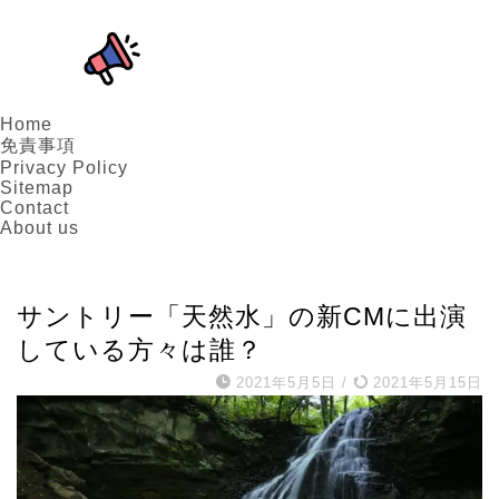
Home
免責事項
Privacy Policy
Sitemap
Contact
About us
お笑い芸人
サントリー「天然水」の新CMに出演
している方々は誰？
2021年5月5日
/
2021年5月15日