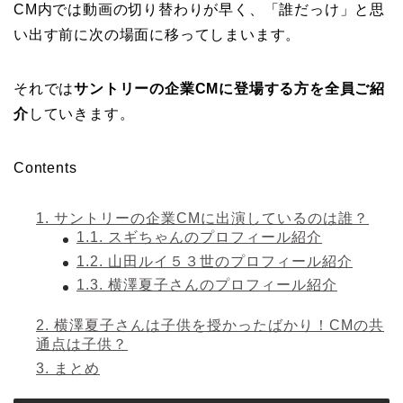
CM内では動画の切り替わりが早く、「誰だっけ」と思
い出す前に次の場面に移ってしまいます。
それでは
サントリーの企業CMに登場する方を全員ご紹
介
していきます。
Contents
1.
サントリーの企業CMに出演しているのは誰？
1.1.
スギちゃんのプロフィール紹介
1.2.
山田ルイ５３世のプロフィール紹介
1.3.
横澤夏子さんのプロフィール紹介
2.
横澤夏子さんは子供を授かったばかり！CMの共
通点は子供？
3.
まとめ