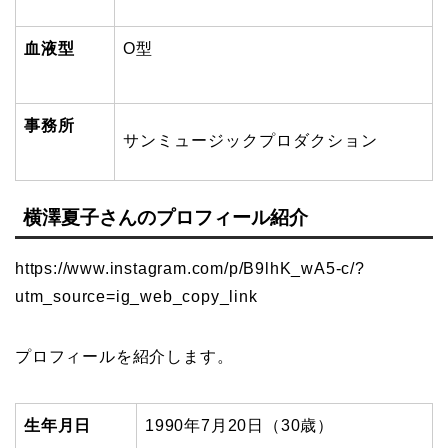
血液型
O型
事務所
サンミュージックプロダクション
横澤夏子さんのプロフィール紹介
https://www.instagram.com/p/B9lhK_wA5-c/?
utm_source=ig_web_copy_link
プロフィールを紹介します。
生年月日
1990
年7月20日（30歳）