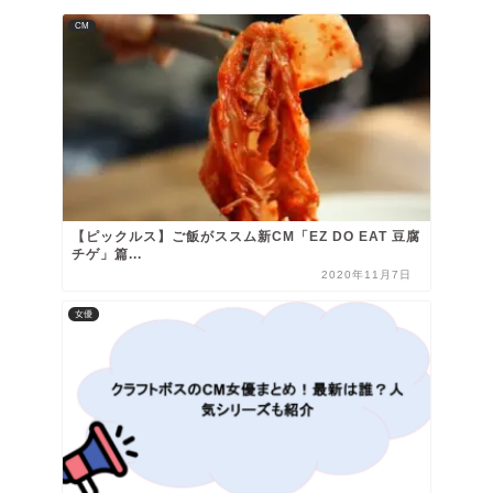
CM
【ピックルス】ご飯がススム新CM「EZ DO EAT 豆腐
チゲ」篇...
2020年11月7日
女優