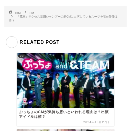
HOME
CM
「花王」サクセス薬用シャンプーの新CMに出演しているスーツを着た俳優は
誰？
RELATED POST
CM
ぷっちょのCMが気持ち悪いといわれる理由は？出演
アイドルは誰？
2024年10月27日