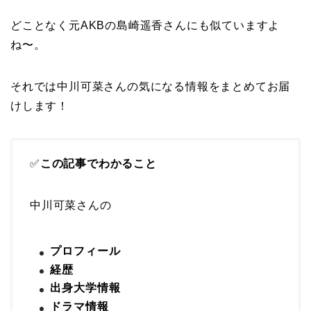
どことなく元AKBの島崎遥香さんにも似ていますよ
ね〜。
それでは中川可菜さんの気になる情報をまとめてお届
けします！
✅
この記事でわかること
中川可菜さんの
プロフィール
経歴
出身大学情報
ドラマ情報