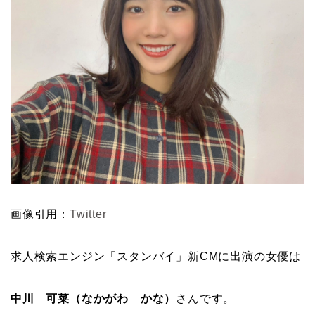
画像引用：
Twitter
求人検索エンジン「スタンバイ」新CMに出演の女優は
中川 可菜（なかがわ かな）
さんです。