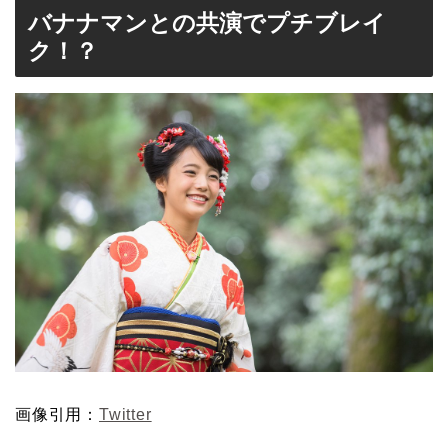
バナナマンとの共演でプチブレイ
ク！？
画像引用：
Twitter