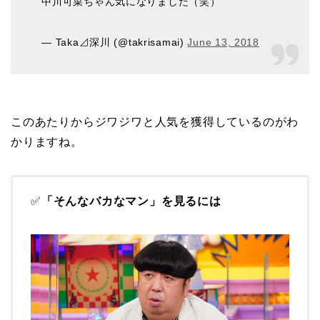
中川可菜ちゃん気になりました（笑）
— Taka⊿深川 (@takrisamai)
June 13, 2018
このあたりからジワジワと人気を獲得しているのがわ
かりますね。
✅
「そんなバカなマン」を見るには