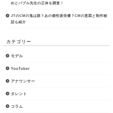
めとバブル先生の正体を調査！
JTのCMの鬼は誰？あの個性派俳優？CMの意図と制作秘
話も紹介
カテゴリー
モデル
YouTuber
アナウンサー
タレント
コラム