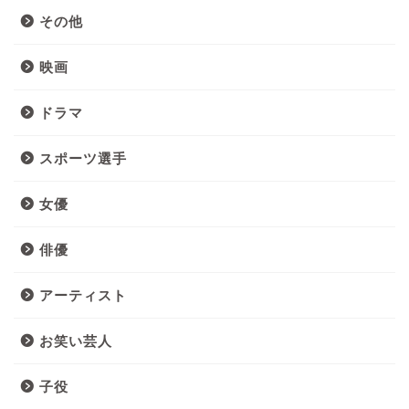
その他
映画
ドラマ
スポーツ選手
女優
俳優
アーティスト
お笑い芸人
子役