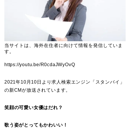
当サイトは、海外在住者に向けて情報を発信していま
す。
https://youtu.be/R0cdaJWyOvQ
2021年10月10日より求人検索エンジン「スタンバイ」
の新CMが放送されています。
笑顔の可愛い女優はだれ？
歌う姿がとってもかわいい！