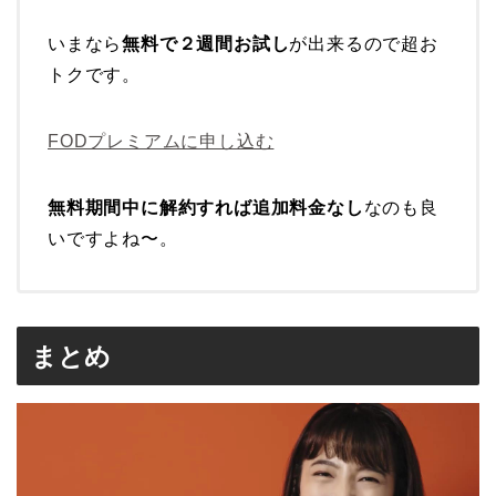
いまなら
無料で２週間お試し
が出来るので超お
トクです。
FODプレミアムに申し込む
無料期間中に解約すれば追加料金なし
なのも良
いですよね〜。
まとめ