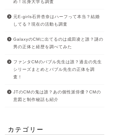
め！出身大学も調査
元E-girls石井杏奈はハーフって本当？結婚
してる？現在の活動も調査
GalaxyのCMに出てるのは成田凌と誰？謎の
男の正体と経歴を調べてみた
ファンタCMのバブル先生は誰？過去の先生
シリーズまとめとバブル先生の正体を調
査！
JTのCMの鬼は誰？あの個性派俳優？CMの
意図と制作秘話も紹介
カテゴリー