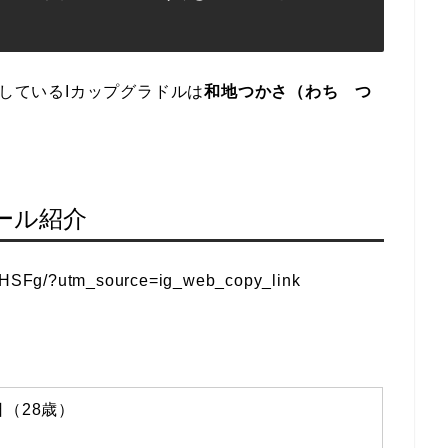
演しているIカップグラドルは
和地つかさ（わち つ
ール紹介
EHSFg/?utm_source=ig_web_copy_link
日（28歳）