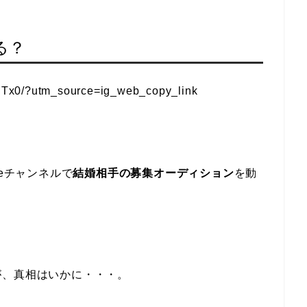
る？
nTx0/?utm_source=ig_web_copy_link
beチャンネルで
結婚相手の募集オーディション
を動
が、真相はいかに・・・。