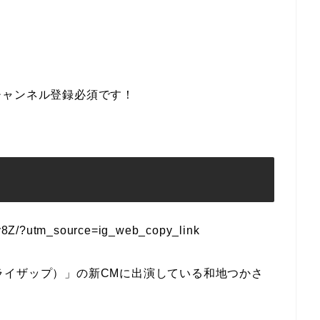
チャンネル登録必須です！
y8Z/?utm_source=ig_web_copy_link
P（ライザップ）」の新CMに出演している和地つかさ