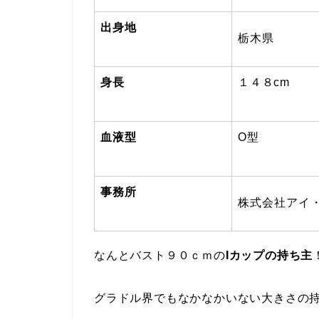
出身地
栃木県
身長
１４８cm
血液型
O型
事務所
株式会社アイ
なんとバスト９０ｃｍの
Iカップの持ち主
グラドル界でもなかなかいない大きさの