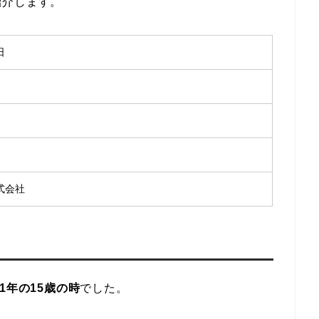
紹介します。
日
式会社
01年の15歳の時
でした。