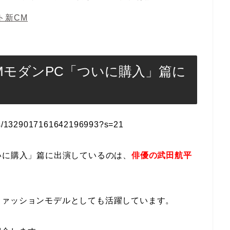
ト新CM
MモダンPC「ついに購入」篇に
atus/1329017161642196993?s=21
いに購入」篇に出演しているのは、
俳優の武田航平
ファッションモデルとしても活躍しています。