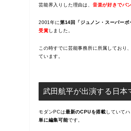
芸能界入りした理由は、
音楽が好きでバ
2001年に
第14回「ジュノン・スーパー
受賞
しました。
この時すでに芸能事務所に所属しており
ています。
武田航平が出演する日本
モダンPCは
最新のCPUを搭載
していてハ
単に編集可能
です。