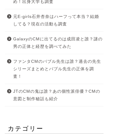
め！出身大学も調査
元E-girls石井杏奈はハーフって本当？結婚
してる？現在の活動も調査
GalaxyのCMに出てるのは成田凌と誰？謎の
男の正体と経歴を調べてみた
ファンタCMのバブル先生は誰？過去の先生
シリーズまとめとバブル先生の正体を調
査！
JTのCMの鬼は誰？あの個性派俳優？CMの
意図と制作秘話も紹介
カテゴリー