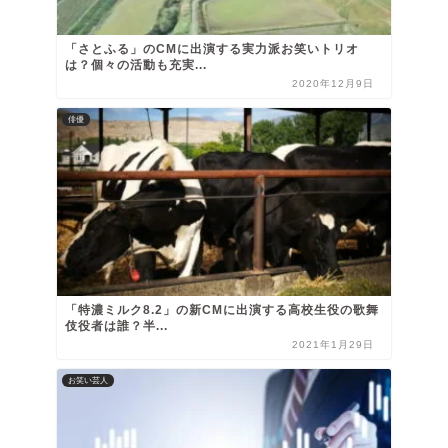
「さとふる」のCMに出演する実力派お笑いトリオ
は？個々の活動も充実...
2020年12月9日
俳優
「特濃ミルク8.2」の新CMに出演する高校生役の歌舞
伎役者は誰？半...
2021年1月29日
お笑い芸人