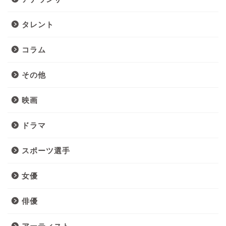
タレント
コラム
その他
映画
ドラマ
スポーツ選手
女優
俳優