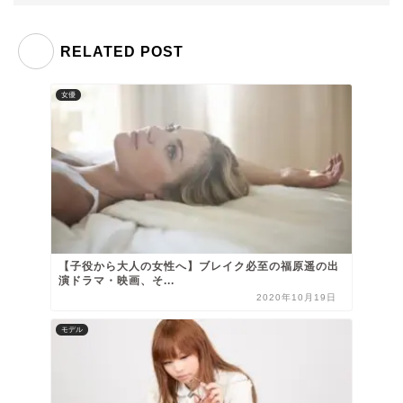
RELATED POST
女優
【子役から大人の女性へ】ブレイク必至の福原遥の出
演ドラマ・映画、そ...
2020年10月19日
モデル