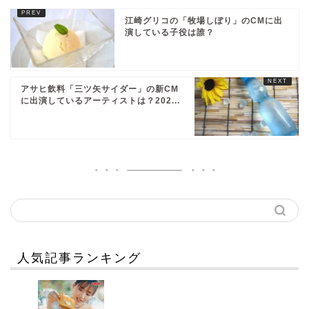
江崎グリコの「牧場しぼり」のCMに出
演している子役は誰？
アサヒ飲料「三ツ矢サイダー」の新CM
に出演しているアーティストは？202...
人気記事ランキング