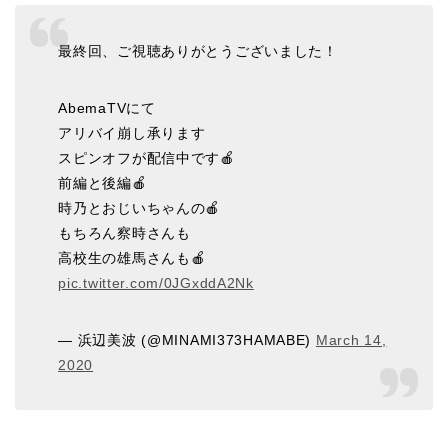
最終回、ご視聴ありがとうございました！
AbemaTVにて
アリバイ崩し承ります
スピンオフが配信中です🍎
前編と後編🍎
時乃とおじいちゃんの🍎
もちろん察時さんも
高校生の雄馬さんも🍎
pic.twitter.com/0JGxddA2Nk
— 浜辺美波 (@MINAMI373HAMABE)
March 14,
2020