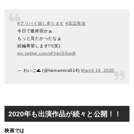
#アリバイ崩し承ります
#浜辺美波
今日で最終回かぁ…
もっと見たかったなぁ
続編希望します!!!(笑)
pic.twitter.com/sFhbcSSonB
— わいご🌊 (@hamamina514)
March 14, 2020
2020年も出演作品が続々と公開！！
映画では