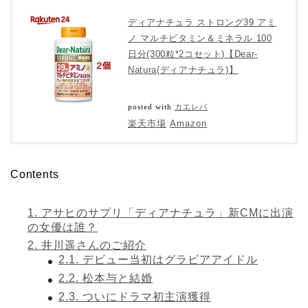
ディアナチュラ ストロング39 アミ
ノ マルチビタミン＆ミネラル 100
日分(300粒*2コセット)【Dear-
Natura(ディアナチュラ)】
posted with
カエレバ
楽天市場
Amazon
Contents
1.
アサヒのサプリ「ディアナチュラ」新CMに出演
の女優は誰？
2.
井川遥さんのご紹介
2.1.
デビュー当初はグラビアアイドル
2.2.
松本与と結婚
2.3.
ついにドラマ初主演獲得