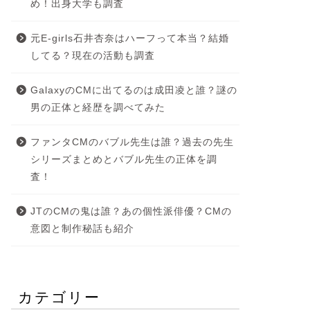
め！出身大学も調査
元E-girls石井杏奈はハーフって本当？結婚
してる？現在の活動も調査
GalaxyのCMに出てるのは成田凌と誰？謎の
男の正体と経歴を調べてみた
ファンタCMのバブル先生は誰？過去の先生
シリーズまとめとバブル先生の正体を調
査！
JTのCMの鬼は誰？あの個性派俳優？CMの
意図と制作秘話も紹介
カテゴリー