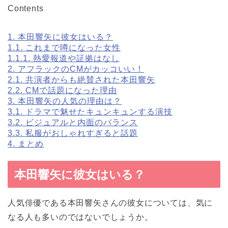
Contents
1.
本田響矢に彼女はいる？
1.1.
これまで噂になった女性
1.1.1.
熱愛報道や証拠はなし
2.
アフラックのCMがカッコいい！
2.1.
共演者からも絶賛された本田響矢
2.2.
CMで話題になった理由
3.
本田響矢の人気の理由は？
3.1.
ドラマで魅せたキュンキュンする演技
3.2.
ビジュアルと内面のバランス
3.3.
私服がおしゃれすぎると話題
4.
まとめ
本田響矢に彼女はいる？
人気俳優である本田響矢さんの彼女については、気に
なる人も多いのではないでしょうか。