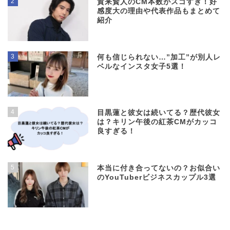
2
賀来賢人のCM本数がスゴすぎ！好
感度大の理由や代表作品もまとめて
紹介
3
何も信じられない…”加工”が別人レ
ベルなインスタ女子5選！
4
目黒蓮と彼女は続いてる？歴代彼女
は？キリン午後の紅茶CMがカッコ
良すぎる！
5
本当に付き合ってないの？お似合い
のYouTuberビジネスカップル3選