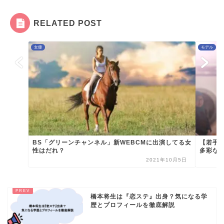
RELATED POST
女優
モデル
BS「グリーンチャンネル」新WEBCMに出演してる女
【若手
性はだれ？
多彩な趣
2021年10月5日
橋本将生は『恋ステ』出身？気になる学
歴とプロフィールを徹底解説