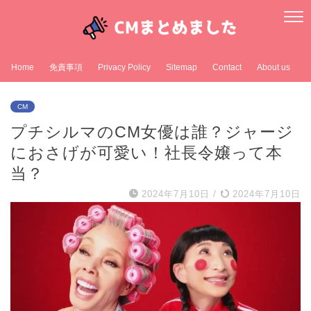
Home
免責事項
Privacy Policy
Sitemap
Contact
About us
CM
プチシルマのCM女優は誰？ジャージ
におさげが可愛い！社長令嬢って本
当？
2024年7月10日
/
2024年7月10日