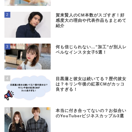
2
賀来賢人のCM本数がスゴすぎ！好
感度大の理由や代表作品もまとめて
紹介
3
何も信じられない…”加工”が別人レ
ベルなインスタ女子5選！
4
目黒蓮と彼女は続いてる？歴代彼女
は？キリン午後の紅茶CMがカッコ
良すぎる！
5
本当に付き合ってないの？お似合い
のYouTuberビジネスカップル3選