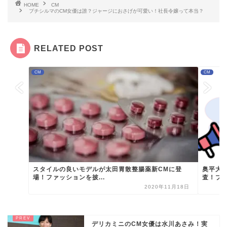
HOME
CM
プチシルマのCM女優は誰？ジャージにおさげが可愛い！社長令嬢って本当？
RELATED POST
CM
CM
スタイルの良いモデルが太田胃散整腸薬新CMに登
奥平大
場！ファッションを披...
査！ブレ
2020年11月18日
デリカミニのCM女優は水川あさみ！実